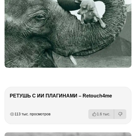
РЕТУШЬ С ИИ ПЛАГИНАМИ – Retouch4me
РЕКЛАМА
РЕКЛАМА
РЕКЛАМА
РЕКЛАМА
113 тыс. просмотров
1.6 тыс.