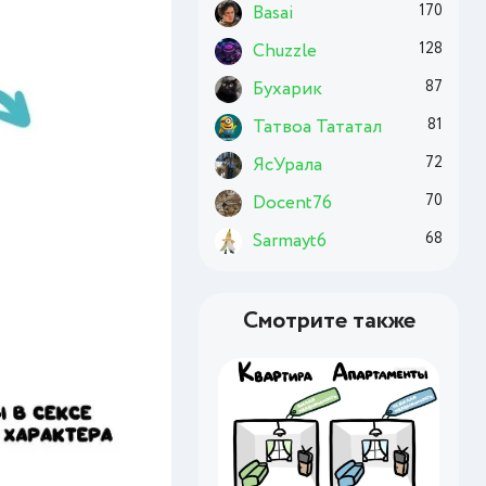
Basai
170
Chuzzle
128
Бухарик
87
Татвоа Тататал
81
ЯсУрала
72
Docent76
70
Sarmayt6
68
Смотрите также