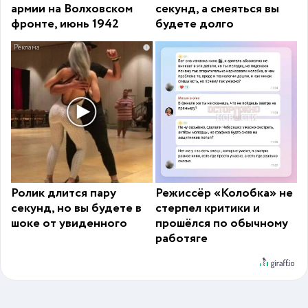
армии на Волховском
секунд, а смеяться вы
фронте, июнь 1942
будете долго
i
Ролик длится пару
Режиссёр «Колобка» не
секунд, но вы будете в
стерпел критики и
шоке от увиденного
прошёлся по обычному
работяге