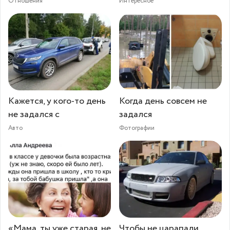
Отношения
Интересное
Кажется, у кого-то день
Когда день совсем не
не задался с
задался
Авто
Фотографии
«Мама, ты уже старая, не
Чтобы не царапали