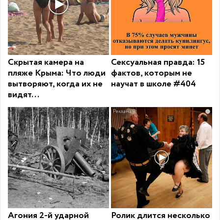
Скрытая камера на
Сексуальная правда: 15
пляже Крыма: Что люди
фактов, которым не
вытворяют, когда их не
научат в школе #404
видят...
i
Агония 2-й ударной
Ролик длится несколько