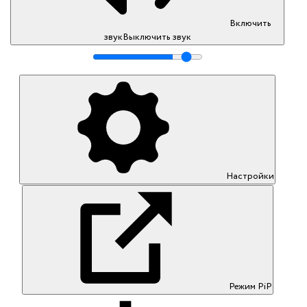
Включить
звук
Выключить звук
Настройки
Режим PiP