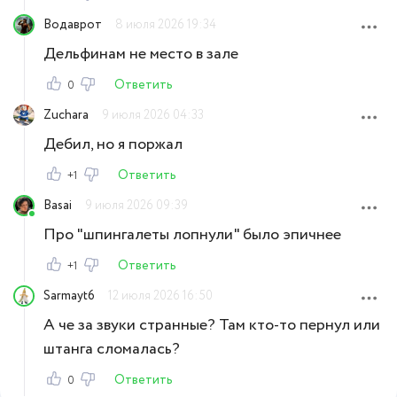
Водаврот
8 июля 2026 19:34
Дельфинам не место в зале
Ответить
0
Zuchara
9 июля 2026 04:33
Дебил, но я поржал
Ответить
+1
Basai
9 июля 2026 09:39
Про "шпингалеты лопнули" было эпичнее
Ответить
+1
Sarmayt6
12 июля 2026 16:50
А че за звуки странные? Там кто-то пернул или
штанга сломалась?
Ответить
0