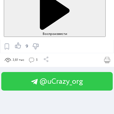
Воспроизвести
9
3,81 тыс
5
@uCrazy_org