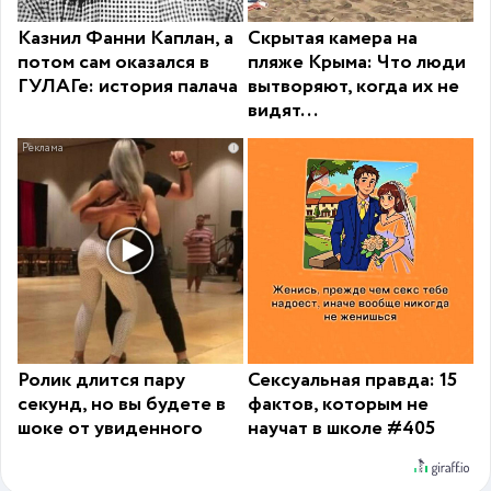
Казнил Фанни Каплан, а
Скрытая камера на
потом сам оказался в
пляже Крыма: Что люди
ГУЛАГе: история палача
вытворяют, когда их не
видят...
i
Ролик длится пару
Сексуальная правда: 15
секунд, но вы будете в
фактов, которым не
шоке от увиденного
научат в школе #405