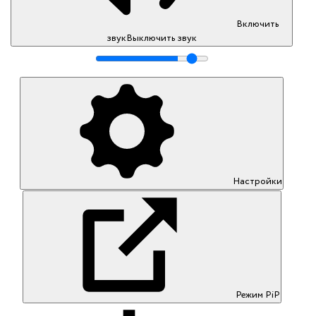
Включить
звук
Выключить звук
Настройки
Режим PiP