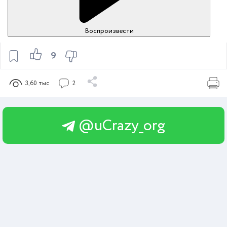
Воспроизвести
9
3,60 тыс
2
@uCrazy_org