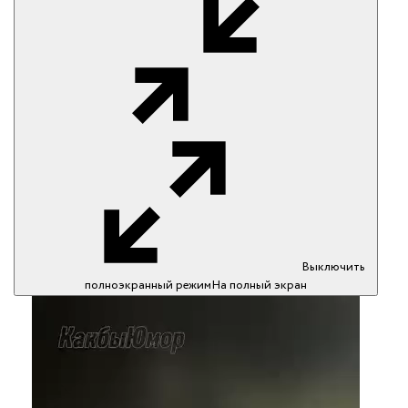
Выключить
полноэкранный режим
На полный экран