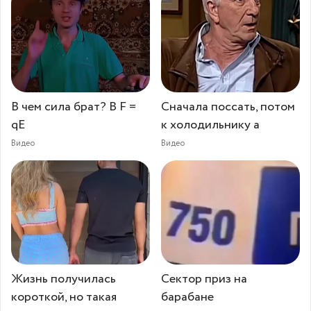
В чем сила брат? В F =
Сначала поссать, потом
qE
к холодильнику а
Видео
Видео
Жизнь получилась
Сектор приз на
короткой, но такая
барабане