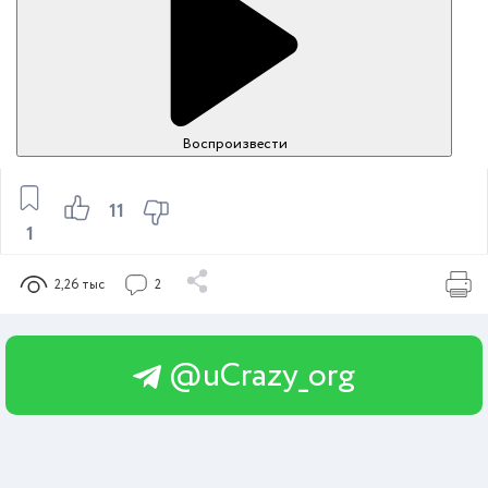
Воспроизвести
11
1
2,26 тыс
2
@uCrazy_org