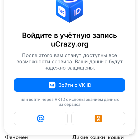
Войдите в учётную запись
uCrazy.org
После этого вам станут доступны все
10 распространённых
Правда ли, что кошки
возможности сервиса. Ваши данные будут
надёжно защищены.
мифов о кошках
видят в темноте,
Животные
Животные
Войти с VK ID
или войти через VK ID с использованием данных
из сервиса
33
Феномен
Дикие кошки: кошки