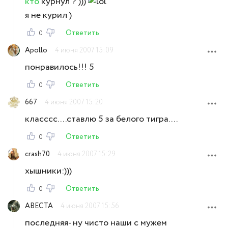
кто
курнул ? )))
я не курил )
Ответить
0
Apollo
4 июня 2007 15:09
понравилось!!! 5
Ответить
0
667
4 июня 2007 15:20
класссс....ставлю 5 за белого тигра....
Ответить
0
crash70
4 июня 2007 15:29
хышники:)))
Ответить
0
АВЕСТА
4 июня 2007 15:56
последняя- ну чисто наши с мужем