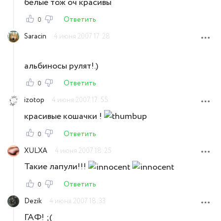
белые тож оч красивы
Ответить
0
Saracin
4 июня 2007 17:28
альбиносы рулят!.)
Ответить
0
izotop
4 июня 2007 17:55
красивые кошачки !
Ответить
0
XULXA
4 июня 2007 18:25
Такие лапули!!!
Ответить
0
Dezik
4 июня 2007 18:33
ГАФ! ;(