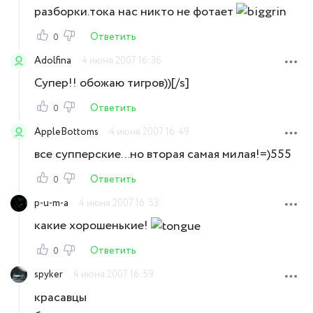
разборки.тока нас никто не фотает
Ответить
0
Adolfina
4 июня 2007 16:36
Супер!! обожаю тигров))[/s]
Ответить
0
AppleBottoms
4 июня 2007 16:49
все супперские...но вторая самая милая!=)555
Ответить
0
p-u-m-a
4 июня 2007 16:53
какие хорошенькие!
Ответить
0
spyker
4 июня 2007 16:59
красавцы