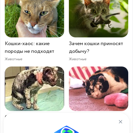
Кошки-хаос: какие
Зачем кошки приносят
породы не подходят
добычу?
Животные
Животные
Скарлетт - кошка
Скарлетт - кошка
героиня
героиня!..
Животные
Животные