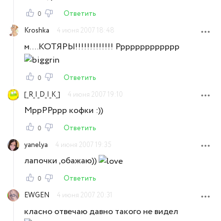
Ответить
0
Kroshka
4 июня 2007 18:48
м....КОТЯРЫ!!!!!!!!!!!!! Ррррррррррррр
Ответить
0
[_R_I_D_I_K_]
4 июня 2007 19:10
МррРРррр кофки :))
Ответить
0
yanelya
4 июня 2007 19:35
лапочки ,обажаю))
Ответить
0
EWGEN
4 июня 2007 20:31
класно отвечаю давно такого не видел