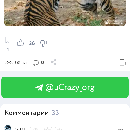
36
1
3,01 тыс
33
@uCrazy_org
Комментарии
33
Fanny
4 июня 2007 14:23