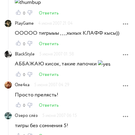
Ответить
0
PlayGame
4 июня 2007 21:04
ООООО тигрыыы ,,,,хыхых КЛАФФ кысы))
Ответить
0
BlackStyle
5 июня 2007 01:58
АББАЖАЮ кисок, такие лапочки
Ответить
0
Оле4ка
5 июня 2007 04:29
Просто прелясть!
Ответить
0
Озеро слёз
5 июня 2007 06:15
тигры без сомнения 5!