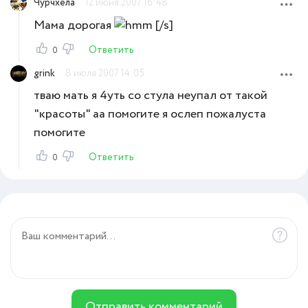
Чурчхела
12 июня 2007 16:48
Мама дорогая
[/s]
Ответить
0
grink
8 июля 2007 14:05
тваю мать я 4уть со стула неупал от такой
"красоты" аа помогите я ослеп пожалуста
помогите
Ответить
0
Отправить комментарий