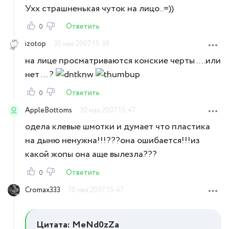
Ухх страшненькая чуток на лицо..=))
Ответить
0
izotop
30 мая 2007 15:39
на лице просматриваются конские черты ....или
нет ... ?
Ответить
0
AppleBottoms
30 мая 2007 15:47
одела клевые шмотки и думает что пластика
на дыню ненужна!!!???она ошибается!!!из
какой жопы она аще вылезла???
Ответить
0
Cromax333
30 мая 2007 15:47
Цитата: MeNd0zZa