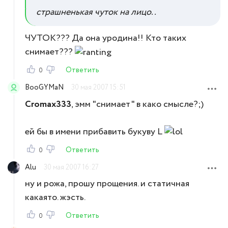
страшненькая чуток на лицо..
ЧУТОК??? Да она уродина!! Кто таких
снимает???
Ответить
0
BooGYMaN
30 мая 2007 15:51
Cromax333
, эмм "снимает" в како смысле?;)
ей бы в имени прибавить букуву L
Ответить
0
Alu
30 мая 2007 16:27
ну и рожа, прошу прощения. и статичная
какаято. жэсть.
Ответить
0