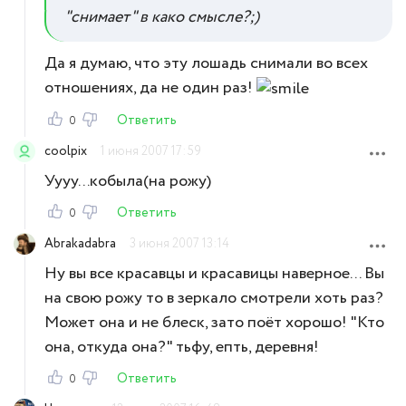
"снимает" в како смысле?;)
Да я думаю, что эту лошадь снимали во всех
отношениях, да не один раз!
Ответить
0
coolpix
1 июня 2007 17:59
Уууу...кобыла(на рожу)
Ответить
0
Abrakadabra
3 июня 2007 13:14
Ну вы все красавцы и красавицы наверное... Вы
на свою рожу то в зеркало смотрели хоть раз?
Может она и не блеск, зато поёт хорошо! "Кто
она, откуда она?" тьфу, епть, деревня!
Ответить
0