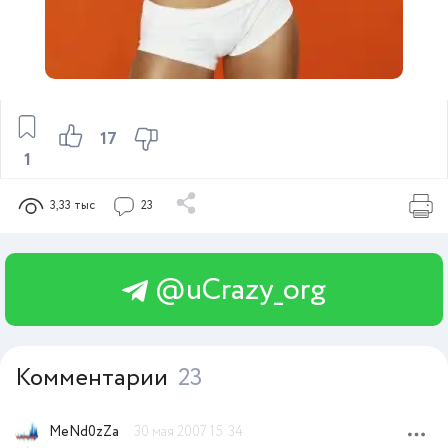
17
1
3,33 тыс
23
@uCrazy_org
Комментарии
23
MeNd0zZa
30 мая 2007 15:34