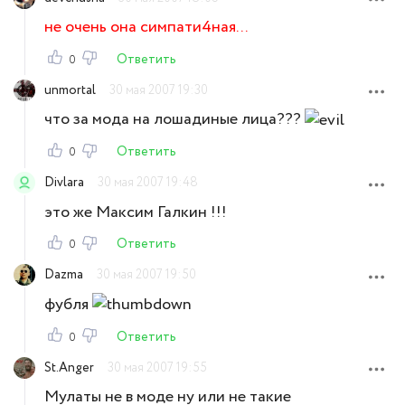
не очень она симпати4ная...
Ответить
0
unmortal
30 мая 2007 19:30
что за мода на лошадиные лица???
Ответить
0
Divlara
30 мая 2007 19:48
это же Максим Галкин !!!
Ответить
0
Dazma
30 мая 2007 19:50
фубля
Ответить
0
St.Anger
30 мая 2007 19:55
Мулаты не в моде ну или не такие