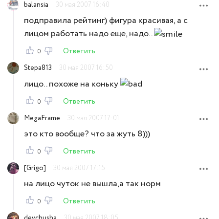
balansia
30 мая 2007 16:40
подправила рейтинг) фигура красивая, а с
лицом работать надо еще, надо..
Ответить
0
Stepa813
30 мая 2007 16:50
лицо.. похоже на коньку
Ответить
0
MegaFrame
30 мая 2007 17:01
это кто вообще? что за жуть 8)))
Ответить
0
[Grigo]
30 мая 2007 17:15
на лицо чуток не вышла,а так норм
Ответить
0
devchusha
30 мая 2007 18:05