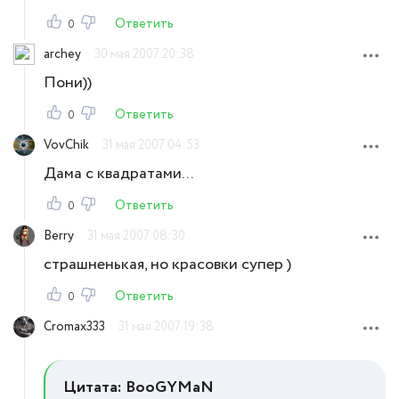
Ответить
0
archey
30 мая 2007 20:38
Пони))
Ответить
0
VovChik
31 мая 2007 04:53
Дама с квадратами...
Ответить
0
Berry
31 мая 2007 08:30
страшненькая, но красовки супер )
Ответить
0
Cromax333
31 мая 2007 19:38
Цитата: BooGYMaN