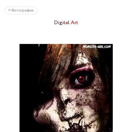
Фотографии
D
i
g
i
t
a
l
A
r
t