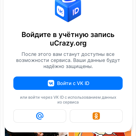
Digital art Part 2
Digital art Part 3
Фотографии
Фотографии
Войдите в учётную запись
uCrazy.org
После этого вам станут доступны все
возможности сервиса. Ваши данные будут
надёжно защищены.
Войти с VK ID
Digital art Part 5
Digital art Part 6
Фотографии
Фотографии
или войти через VK ID с использованием данных
из сервиса
i
15