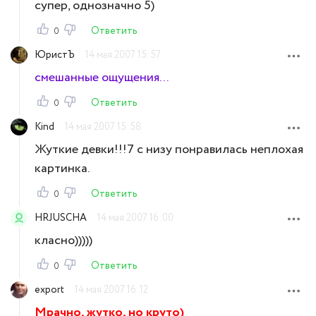
супер, однозначно 5)
Ответить
0
ЮристЪ
14 мая 2007 15:57
смешанные ощущения...
Ответить
0
Kind
14 мая 2007 15:58
Жуткие девки!!!7 с низу понравилась неплохая
картинка.
Ответить
0
HRJUSCHA
14 мая 2007 16:00
класно)))))
Ответить
0
export
14 мая 2007 16:12
Мрачно, жутко, но круто)