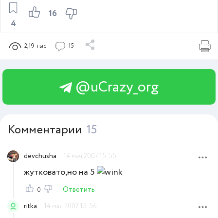
16
4
2,19 тыс
15
@uCrazy_org
Комментарии
15
devchusha
14 мая 2007 15:55
жутковато,но на 5
Ответить
0
ritka
14 мая 2007 15:56