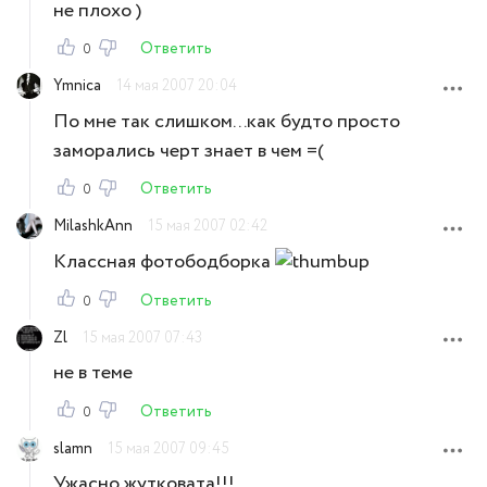
не плохо )
Ответить
0
Ymnica
14 мая 2007 20:04
По мне так слишком...как будто просто
заморались черт знает в чем =(
Ответить
0
MilashkAnn
15 мая 2007 02:42
Классная фотободборка
Ответить
0
Zl
15 мая 2007 07:43
не в теме
Ответить
0
slamn
15 мая 2007 09:45
Ужасно жутковата!!!