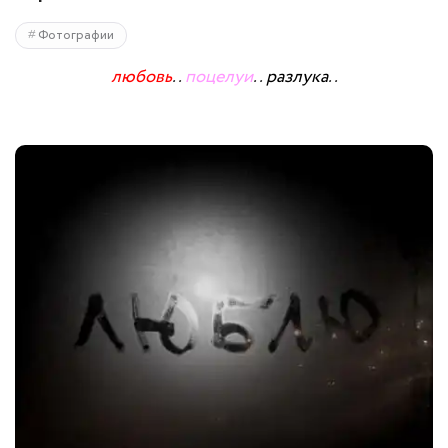
Фотографии
любовь
..
поцелуи
..
разлука
..