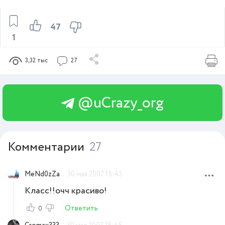
47
1
3,32 тыс
27
@uCrazy_org
Комментарии
27
MeNd0zZa
30 мая 2007 15:45
Класс!!очч красиво!
Ответить
0