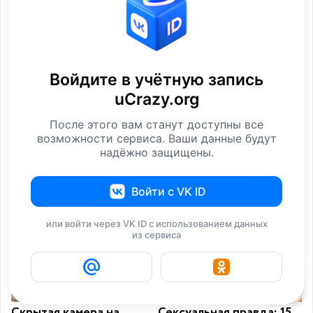
Войдите в учётную запись
15 человек, которые
20 фактов, которые
uCrazy.org
чему-то научились,
точно не годятся для
Юмор
Интересное
После этого вам станут доступны все
возможности сервиса. Ваши данные будут
надёжно защищены.
i
Войти с VK ID
или войти через VK ID с использованием данных
из сервиса
27
Скрытая камера на
Сексуальная правда: 15