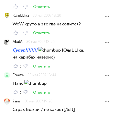
Ответить
0
ЮляLLIка
30 мая 2007 18:20
WoW круто а это где находится?
Ответить
0
AkulA
30 мая 2007 18:25
Супер!!!!!!!!
ЮляLLIка
,
на карибах наверно)
Ответить
0
Freeze
30 мая 2007 18:44
Найс
Ответить
0
7sins
30 мая 2007 19:26
Страх Божий. /me какает[/left]