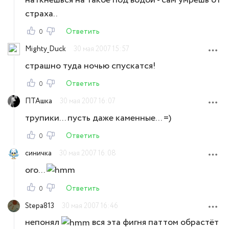
страха..
Ответить
0
Mighty_Duck
30 мая 2007 15:57
страшно туда ночью спускатся!
Ответить
0
ПТАшка
30 мая 2007 16:07
трупики... пусть даже каменные... =)
Ответить
0
синичка
30 мая 2007 16:08
ого...
Ответить
0
Stepa813
30 мая 2007 16:46
непонял
вся эта фигня паттом обрастёт