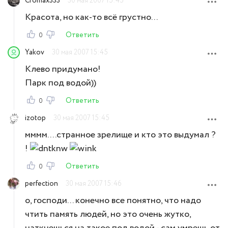
Cromax333
30 мая 2007 15:45
Красота, но как-то всё грустно...
Ответить
0
Yakov
30 мая 2007 15:45
Клево придумано!
Парк под водой))
Ответить
0
izotop
30 мая 2007 15:45
мммм....странное зрелище и кто это выдумал ?
!
Ответить
0
perfection
30 мая 2007 15:46
о, господи... конечно все понятно, что надо
чтить память людей, но это очень жутко,
наткнешься на такое под водой - сам умрешь от