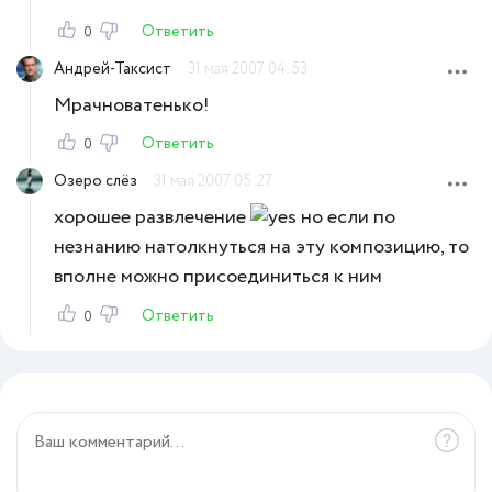
Ответить
0
Андрей-Таксист
31 мая 2007 04:53
Мрачноватенько!
Ответить
0
Озеро слёз
31 мая 2007 05:27
хорошее развлечение
но если по
незнанию натолкнуться на эту композицию, то
вполне можно присоединиться к ним
Ответить
0