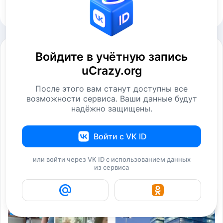
Отправить комментарий
Смотрите также
Войдите в учётную запись
uCrazy.org
После этого вам станут доступны все
возможности сервиса. Ваши данные будут
надёжно защищены.
Войти с VK ID
15 бесполезных на
20 изображений,
или войти через VK ID с использованием данных
первый взгляд вещей,
которые совсем не
из сервиса
Фотографии
Фотографии
6