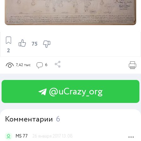
75
2
7,42 тыс
6
@uCrazy_org
Комментарии
6
MS 77
26 января 2017 13:08