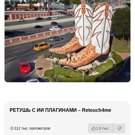
РЕТУШЬ С ИИ ПЛАГИНАМИ – Retouch4me
РЕКЛАМА
РЕКЛАМА
РЕКЛАМА
РЕКЛАМА
112 тыс. просмотров
1.6 тыс.