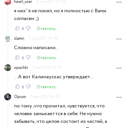
heart_user
6 мая 2007 21:56
я них*я не понял, но я полностью с Вами
согласен ;)
Ответить
0
slamn
7 мая 2007 04:46
Сложно написано..
Ответить
0
opachki
7 мая 2007 05:31
...А вот Калинаускас утверждает...
Ответить
0
Opium
7 мая 2007 06:06
по тому ,что прочитал, чувствуется, что
человек замыкаеттся в себе. Не нужно
забывать, что целое состоит из частей, а