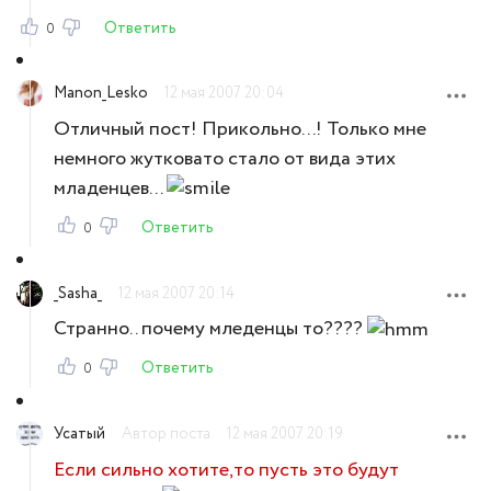
Ответить
0
Manon_Lesko
12 мая 2007 20:04
Отличный пост! Прикольно...! Только мне
немного жутковато стало от вида этих
младенцев...
Ответить
0
_Sasha_
12 мая 2007 20:14
Странно.. почему мледенцы то????
Ответить
0
Усатый
Автор поста
12 мая 2007 20:19
Если сильно хотите,то пусть это будут