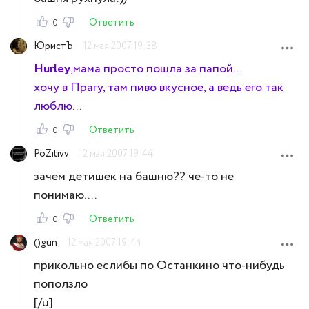
Ответить
0
ЮристЪ
12 мая 2007 19:38
Hurley
,мама просто пошла за папой...
хочу в Прагу, там пиво вкусное, а ведь его так
люблю...
Ответить
0
PoZitivv
12 мая 2007 19:44
зачем детишек на башню?? че-то не
понимаю....
Ответить
0
()gun
12 мая 2007 19:44
прикольно еслибы по Останкино что-нибудь
поползло
[/u]