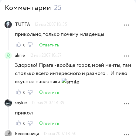
Комментарии
25
TUTTA
12 мая 2007 18:35
прикольно,только почему младенцы
Ответить
0
almie
12 мая 2007 18:37
Здорово! Прага - вообще город моей мечты, там
столько всего интересного и разного... И пиво
вкусное наверняка
Ответить
0
spyker
12 мая 2007 18:39
прикол
Ответить
0
Бессонница
12 мая 2007 18:40