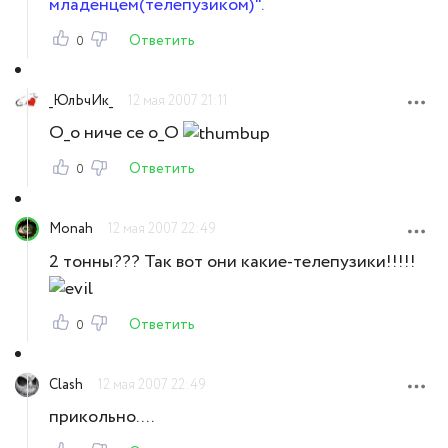
младенцем(телепузиком)".
Ответить
0
_ЮлЬчИк_
12 мая 2007 21:11
О_о ниче се о_О
Ответить
0
Monah
12 мая 2007 22:49
2 тонны??? Так вот они какие-телепузики!!!!!
Ответить
0
Clash
12 мая 2007 22:49
прикольно....