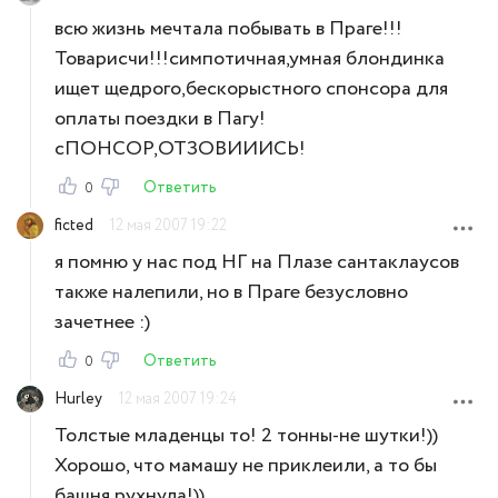
всю жизнь мечтала побывать в Праге!!!
Товарисчи!!!симпотичная,умная блондинка
ищет щедрого,бескорыстного спонсора для
оплаты поездки в Пагу!
сПОНСОР,ОТЗОВИИИСЬ!
Ответить
0
ficted
12 мая 2007 19:22
я помню у нас под НГ на Плазе сантаклаусов
также налепили, но в Праге безусловно
зачетнее :)
Ответить
0
Hurley
12 мая 2007 19:24
Толстые младенцы то! 2 тонны-не шутки!))
Хорошо, что мамашу не приклеили, а то бы
башня рухнула!))