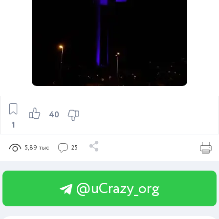
40
1
5,89 тыс
25
@uCrazy_org