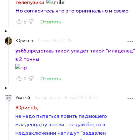
телепузики.
Но согласитесь,что это оригинально и свежо.
Ответить
0
ЮристЪ
12 мая 2007 20:28
ys65
,представь такой упадет такой "младенец"
в 2 тонны
Ответить
0
Усатый
Автор поста
12 мая 2007 21:06
ЮристЪ
,
не надо пытаться ловить падающего
младенца,ну а если...не дай бог,то в
мед.заключении напишут "задавлен