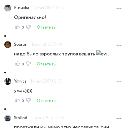
Бusинka
13 мая 2007 10:52
Оригенально!
Ответить
0
Souron
13 мая 2007 17:49
надо было взрослых трупов вешать
Ответить
0
Ymnica
14 мая 2007 06:59
ужас)))))
Ответить
0
StpRod
9 июня 2007 21:55
проезжали мы мимо этих человечков, они