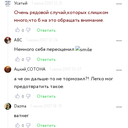
Усатый
1 июня 2007 12:21
Очень рядовой случай,которых слишком
много,что б на это обращать внимание.
Ответить
0
ABC
1 июня 2007 12:34
Немного себя переоценил
Ответить
0
Ацкий_COTOHA
1 июня 2007 15:07
а че он дальше-то не тормозил?! Легко мог
предотвратить такое.
Ответить
0
Dazma
1 июня 2007 18:51
ватнег
Ответить
0