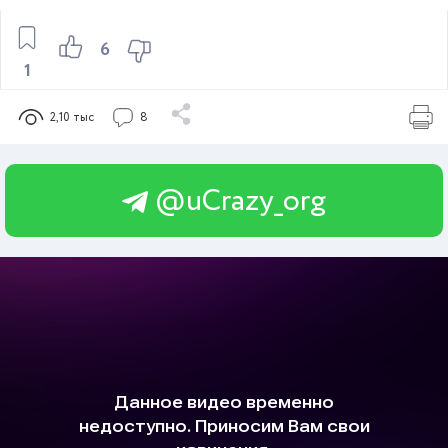
6
1
2,10 тыс
8
@uCrazy_org