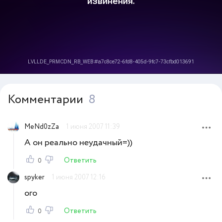
Комментарии
8
MeNd0zZa
1 июня 2007 11:39
А он реально неудачный=))
Ответить
0
spyker
1 июня 2007 12:16
ого
Ответить
0