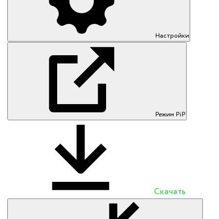
Настройки
Режим PiP
Скачать