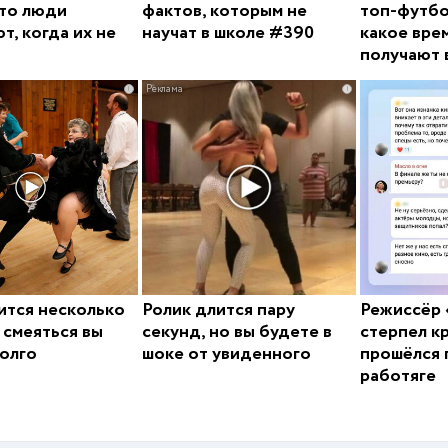
то люди
фактов, которым не
топ-футбо
т, когда их не
научат в школе #390
какое вре
получают 
i
i
ится несколько
Ролик длится пару
Режиссёр 
а смеяться вы
секунд, но вы будете в
стерпел к
олго
шоке от увиденного
прошёлся 
работяге