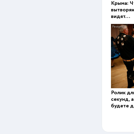
Крыма: Ч
вытворяю
видят...
Ролик дл
секунд, 
будете д