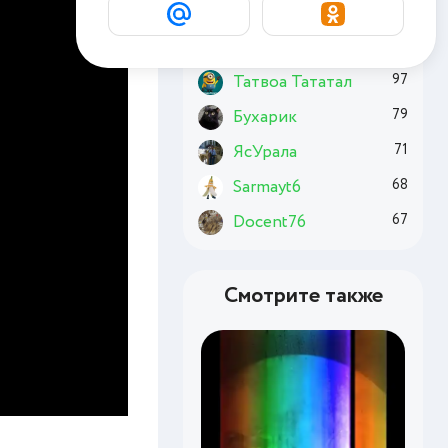
Basai
163
Chuzzle
131
Татвоа Тататал
97
Бухарик
79
ЯсУрала
71
Sarmayt6
68
Docent76
67
Смотрите также