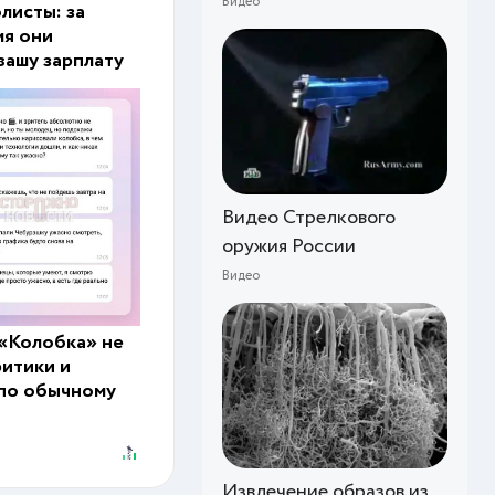
Видео
листы: за
мя они
вашу зарплату
Видео Стрелкового
оружия России
Видео
«Колобка» не
ритики и
по обычному
Извлечение образов из