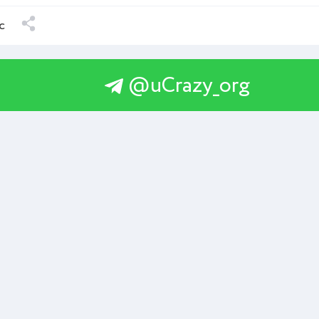
с
@uCrazy_org