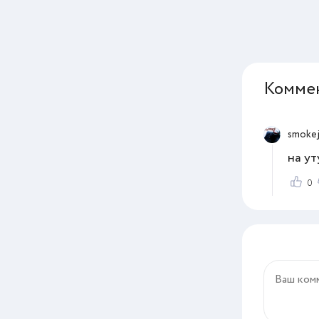
Комме
smoke
на у
0