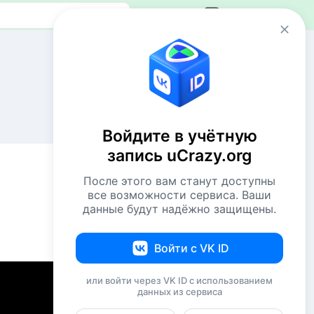
Авторизация
Сейчас онлайн
41 пользователь
768 гостей
Войдите в учётную
Всего посетителей 809
запись uCrazy.org
Рекорд: 12737 посетителей
Установлен 22 апр 2026г. в 02:34
После этого вам станут доступны
все возможности сервиса. Ваши
данные будут надёжно защищены.
Комментаторы недели
NiShkni
220
Войти с VK ID
Евгений114
194
или войти через VK ID с использованием
данных из сервиса
Комсомолец
174