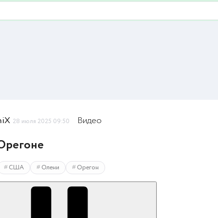
niX
Видео
28 июля 2025 09:50
Орегоне
США
Олени
Орегон