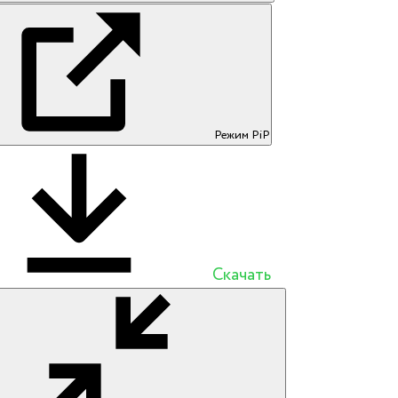
Режим PiP
Скачать