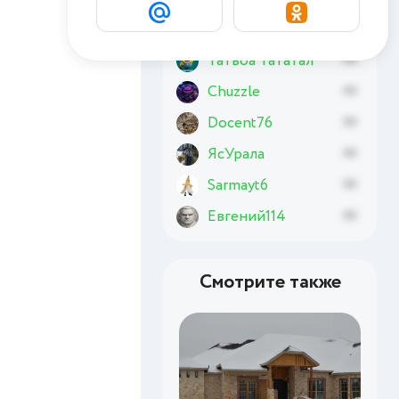
Basai
xx
Татвоа Тататал
xx
Chuzzle
xx
Docent76
xx
ЯсУрала
xx
Sarmayt6
xx
Евгений114
xx
Смотрите также