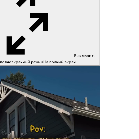
Выключить
полноэкранный режим
На полный экран