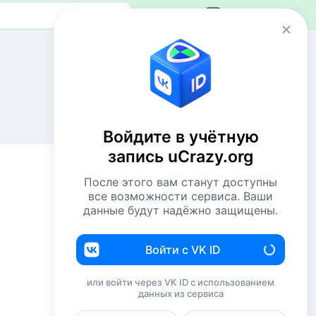
Авторизация
Сейчас онлайн
32 пользователя
1408 гостей
Войдите в учётную
Всего посетителей 1440
запись uCrazy.org
Рекорд: 12737 посетителей
Установлен 22 апр 2026г. в 02:34
После этого вам станут доступны
все возможности сервиса. Ваши
данные будут надёжно защищены.
Комментаторы недели
подводим итоги
Войти с VK ID
NiShkni
xx
или войти через VK ID с использованием
Бухарик
xx
данных из сервиса
Комсомолец
xx