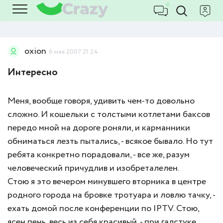
oxion
6 мая 2007 21:24
Интересно
Меня, вообще говоря, удивить чем-то довольно
сложно. И кошельки с толстыми котлетами баксов
передо мной на дороге роняли, и карманники
обниматься лезть пытались, - всякое бывало. Но тут
ребята конкретно порадовали, - все же, разум
человеческий причудлив и изобреталелен.
Стою я это вечером минувшего вторника в центре
родного города на бровке тротуара и ловлю тачку, -
ехать домой после конференции по IPTV. Стою,
ясен пень, весь из себя красивый, - при галстуке,