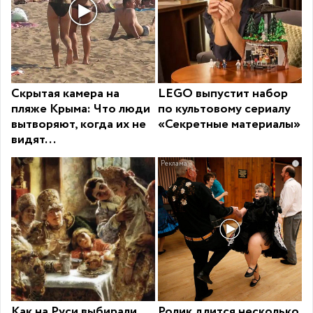
Скрытая камера на
LEGO выпустит набор
пляже Крыма: Что люди
по культовому сериалу
вытворяют, когда их не
«Секретные материалы»
видят...
i
Как на Руси выбирали
Ролик длится несколько