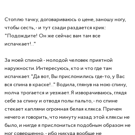
Стоплю тачку, договариваюсь о цене, заношу ногу,
чтобы сесть, - и тут сзади раздается крик:
"Подождите! Он же сейчас вам там все
испачкает!.."
За моей спиной - молодой человек приятной
наружности. Интересуюсь, кто и что где там
испачкает. "Да вот, Вы прислонились где-то, у Вас
вся спина в краске!.." Водила, глянув на мою спину,
молча трогается и уезжает. Я изворачиваюсь, глядя
себе за спину и отводя полы пальто, - по спине
стекает каплями огромная белая клякса. Причем
нечего и говорить, что минуту назад этой кляксы не
было, и нигде я прислониться подобным образом не
мог совершенно, - ибо никуда вообще не