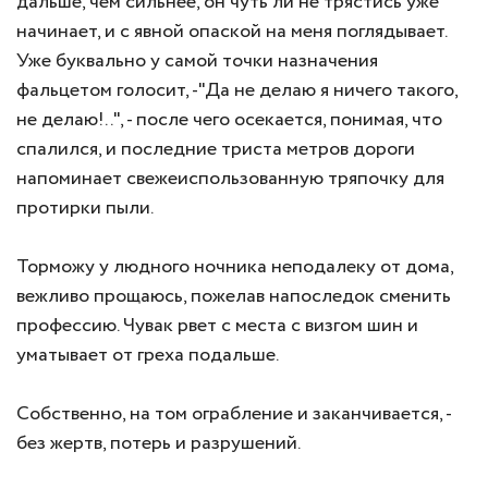
дальше, чем сильнее, он чуть ли не трястись уже
начинает, и с явной опаской на меня поглядывает.
Уже буквально у самой точки назначения
фальцетом голосит, -"Да не делаю я ничего такого,
не делаю!..", - после чего осекается, понимая, что
спалился, и последние триста метров дороги
напоминает свежеиспользованную тряпочку для
протирки пыли.
Торможу у людного ночника неподалеку от дома,
вежливо прощаюсь, пожелав напоследок сменить
профессию. Чувак рвет с места с визгом шин и
уматывает от греха подальше.
Собственно, на том ограбление и заканчивается, -
без жертв, потерь и разрушений.