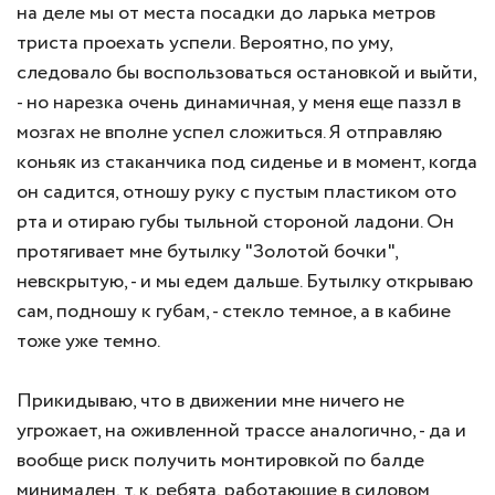
на деле мы от места посадки до ларька метров
триста проехать успели. Вероятно, по уму,
следовало бы воспользоваться остановкой и выйти,
- но нарезка очень динамичная, у меня еще паззл в
мозгах не вполне успел сложиться. Я отправляю
коньяк из стаканчика под сиденье и в момент, когда
он садится, отношу руку с пустым пластиком ото
рта и отираю губы тыльной стороной ладони. Он
протягивает мне бутылку "Золотой бочки",
невскрытую, - и мы едем дальше. Бутылку открываю
сам, подношу к губам, - стекло темное, а в кабине
тоже уже темно.
Прикидываю, что в движении мне ничего не
угрожает, на оживленной трассе аналогично, - да и
вообще риск получить монтировкой по балде
минимален, т. к. ребята, работающие в силовом