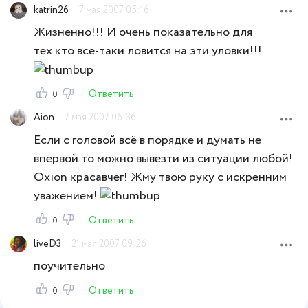
katrin26
7 мая 2007 05:16
Жизненно!!! И очень показательно для
тех кто все-таки ловится на эти уловки!!!
Ответить
0
Aion
7 мая 2007 06:36
Если с головой всё в порядке и думать не
впервой то можно вывезти из ситуации любой!
Oxion красавчег! Жму твою руку с искренним
уважением!
Ответить
0
liveD3
21 мая 2007 09:26
поучительно
Ответить
0