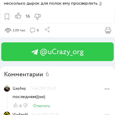
несколько дырок для полок ему просверлить ;)
16
2,09 тыс
6
@uCrazy_org
Комментарии
6
Цербер
7 мая 2007 20:45
последняяя))хи)
Ответить
0
VladlenN
8 мая 2007 05:50