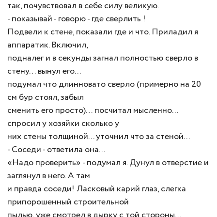
так, почувствовал в себе силу великую.
- показывай - говорю - где сверлить !
Подвели к стене, показали где и что. Приладил я
аппаратик. Включил,
подналег и в секунды загнал полностью сверло в
стену… вынул его...
подумал что длинновато сверло (примерно на 20
см бур стоял, забыл
сменить его просто)… посчитал мысленно...
спросил у хозяйки сколько у
них стены толщиной... уточнил что за стеной...
- Соседи - ответила она...
«Надо проверить» - подумал я. Дунул в отверстие и
заглянул в него. А там
и правда соседи! Ласковый карий глаз, слегка
припорошенный строительной
пылью, уже смотрел в дырку с той стороны...