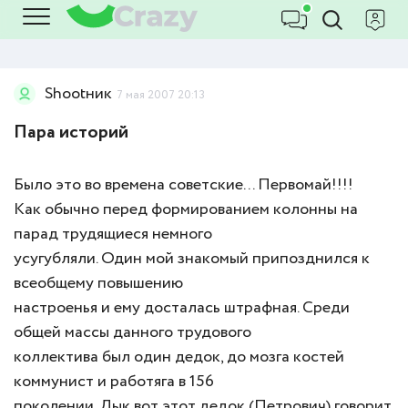
Shootник
7 мая 2007 20:13
Пара историй
Было это во времена советские... Первомай!!!!
Как обычно перед формированием колонны на
парад трудящиеся немного
усугубляли. Один мой знакомый припозднился к
всеобщему повышению
настроенья и ему досталась штрафная. Среди
общей массы данного трудового
коллектива был один дедок, до мозга костей
коммунист и работяга в 156
поколении. Дык вот этот дедок (Петрович) говорит