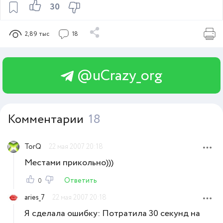
30
2,89 тыс
18
@uCrazy_org
Комментарии
18
TorQ
22 мая 2007 20:18
Местами прикольно)))
Ответить
0
aries_7
22 мая 2007 20:18
Я сделала ошибку: Потратила 30 секунд на