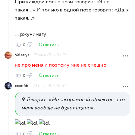
При каждой смене позы говорит: «Я не
такая!..» И только в одной позе говорит: «Да, я
такая...»
....ржунимагу
Ответить
0
Valeriya
23 мая 2007 05:25
не про меня и поэтому мне не смешно
Ответить
0
xxx666
23 мая 2007 05:47
9. Говорит: «Не загораживай объектив, а то
меня вообще не будет видно».
Ответить
0