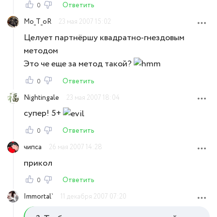
Ответить
0
Mo_T_oR
23 мая 2007 15:02
Целует партнёршу квадратно-гнездовым
методом
Это че еще за метод такой?
Ответить
0
Nightingale
23 мая 2007 18:04
супер! 5+
Ответить
0
чипса
26 мая 2007 14:28
прикол
Ответить
0
Immortal`
11 декабря 2007 07:20