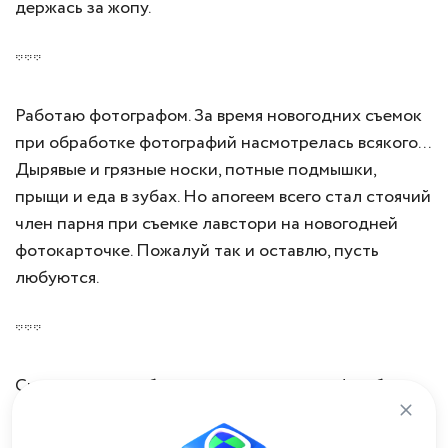
держась за жопу.
***
Работаю фотографом. За время новогодних съемок
при обработке фотографий насмотрелась всякого...
Дырявые и грязные носки, потные подмышки,
прыщи и еда в зубах. Но апогеем всего стал стоячий
член парня при съемке лавстори на новогодней
фотокарточке. Пожалуй так и оставлю, пусть
любуются.
***
Сидел на кухне, бренчал на гитаре, телефон был в
другой комнате. Слышу - телефон звонит, думаю:
"100% моя девушка, т. к. обещала позвонить". И