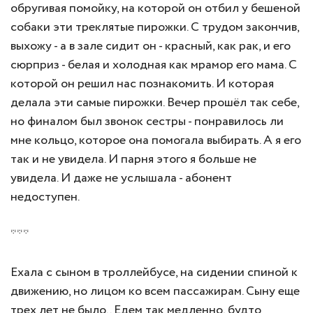
обругивая помойку, на которой он отбил у бешеной
собаки эти треклятые пирожки. С трудом закончив,
выхожу - а в зале сидит он - красный, как рак, и его
сюрприз - белая и холодная как мрамор его мама. С
которой он решил нас познакомить. И которая
делала эти самые пирожки. Вечер прошёл так себе,
но финалом был звонок сестры - понравилось ли
мне кольцо, которое она помогала выбирать. А я его
так и не увидела. И парня этого я больше не
увидела. И даже не услышала - абонент
недоступен.
***
Ехала с сыном в троллейбусе, на сидении спиной к
движению, но лицом ко всем пассажирам. Сыну еще
трех лет не было.. Едем так медленно, будто