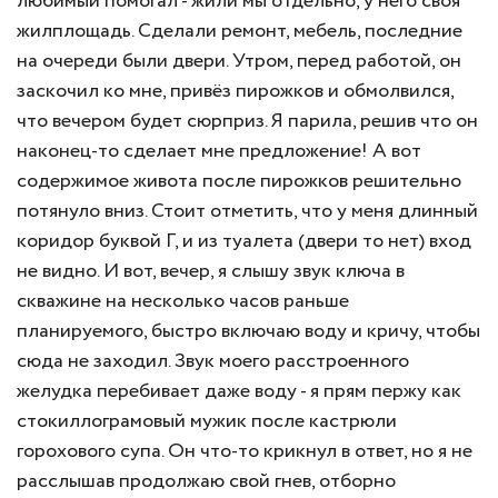
любимый помогал - жили мы отдельно, у него своя
жилплощадь. Сделали ремонт, мебель, последние
на очереди были двери. Утром, перед работой, он
заскочил ко мне, привёз пирожков и обмолвился,
что вечером будет сюрприз. Я парила, решив что он
наконец-то сделает мне предложение! А вот
содержимое живота после пирожков решительно
потянуло вниз. Стоит отметить, что у меня длинный
коридор буквой Г, и из туалета (двери то нет) вход
не видно. И вот, вечер, я слышу звук ключа в
скважине на несколько часов раньше
планируемого, быстро включаю воду и кричу, чтобы
сюда не заходил. Звук моего расстроенного
желудка перебивает даже воду - я прям пержу как
стокиллограмовый мужик после кастрюли
горохового супа. Он что-то крикнул в ответ, но я не
расслышав продолжаю свой гнев, отборно