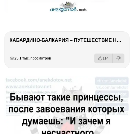
КАБАРДИНО-БАЛКАРИЯ – ПУТЕШЕСТВИЕ НА КАВКАЗ часть 3
РЕКЛАМА
РЕКЛАМА
РЕКЛАМА
РЕКЛАМА
25.1 тыс. просмотров
114