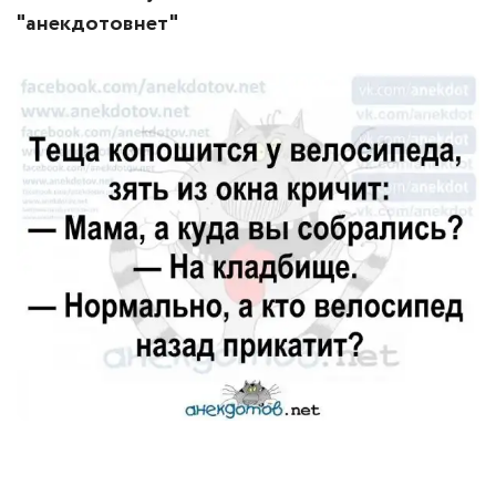
"анекдотовнет"