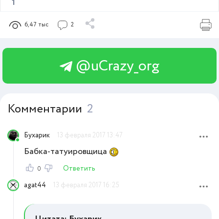
1
6,47 тыс
2
@uCrazy_org
Комментарии
2
Бухарик
13 февраля 2017 13:47
Бабка-татуировщица
Ответить
0
agat44
13 февраля 2017 16:25
Цитата: Бухарик