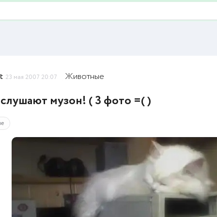
t
Животные
23 мая 2007 20:07
слушают музон! ( 3 фото =( )
ые