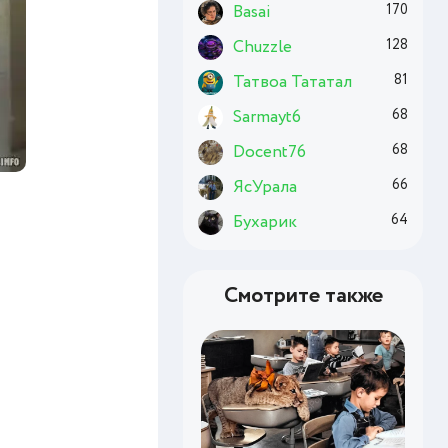
Basai
170
Chuzzle
128
Татвоа Тататал
81
Sarmayt6
68
Docent76
68
ЯсУрала
66
Бухарик
64
Смотрите также