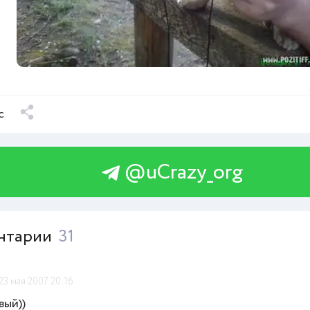
с
@uCrazy_org
нтарии
31
23 мая 2007 20:16
вый))