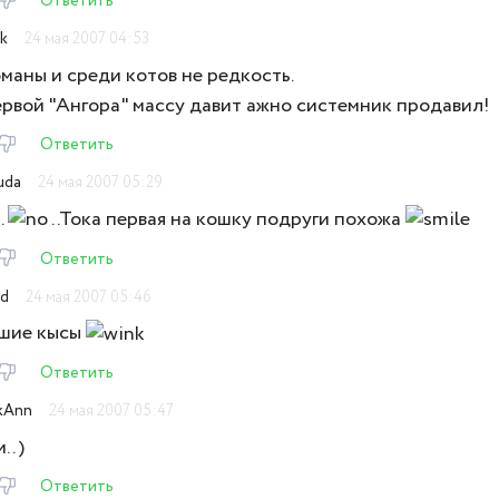
Ответить
k
24 мая 2007 04:53
аны и среди котов не редкость.
рвой "Ангора" массу давит ажно системник продавил!
Ответить
uda
24 мая 2007 05:29
.
..Тока первая на кошку подруги похожа
Ответить
d
24 мая 2007 05:46
шие кысы
Ответить
kAnn
24 мая 2007 05:47
. )
Ответить