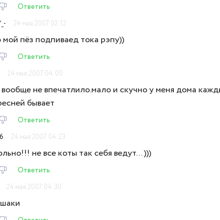
Ответить
_-
24 мая 2007 02:12
о мой пёз подпиваед тока рэпу))
Ответить
24 мая 2007 04:00
 вообще не впечатлило.мало и скучно у меня дома кажд
ресней бывает
Ответить
26
24 мая 2007 04:23
льно!!! не все коты так себя ведут... )))
Ответить
24 мая 2007 04:30
ошаки