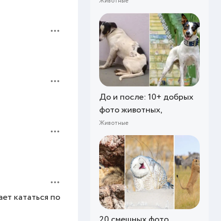
Животные
До и после: 10+ добрых
фото животных,
Животные
ает кататься по
20 смешных фото