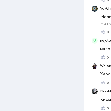
0
VovChi
Мелом
На пе
0
ne_ots
мало.
0
WolAn
Харо
0
Milash
Киски.
0