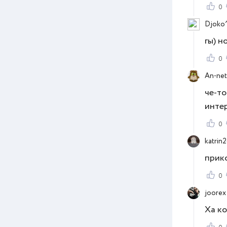
0
Djoko^
гы) н
0
An-net
че-то
инте
0
katrin
прико
0
joorex
Ха к