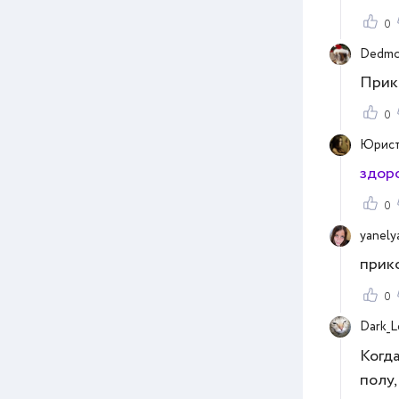
0
Dedmo
Прико
0
Юрис
здоро
0
yanely
прик
0
Dark_
Когда
полу,