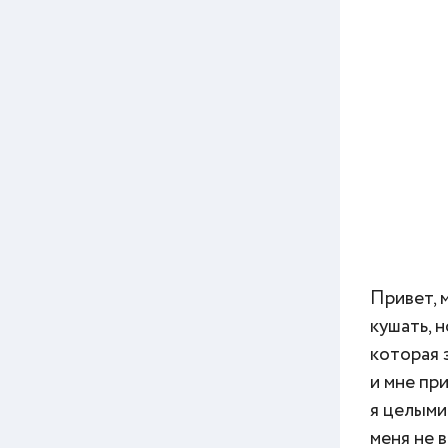
Привет, 
кушать, 
которая 
и мне пр
я целыми
меня не 