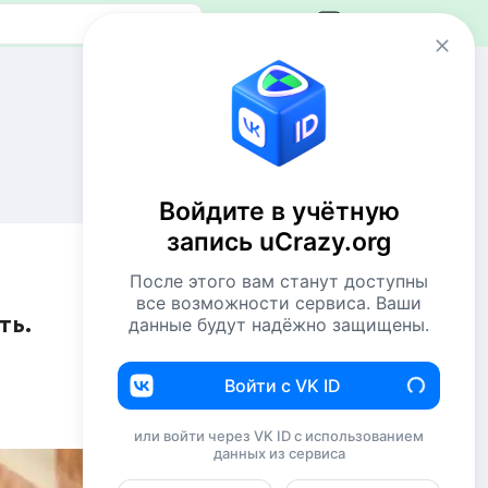
Авторизация
Сейчас онлайн
1 VIP
41 пользователь
Войдите в учётную
738 гостей
запись uCrazy.org
Всего посетителей 780
После этого вам станут доступны
Рекорд: 12737 посетителей
все возможности сервиса. Ваши
Установлен 22 апр 2026г. в 02:34
ть.
данные будут надёжно защищены.
Комментаторы недели
Войти с VK ID
NiShkni
220
или войти через VK ID с использованием
данных из сервиса
Евгений114
208