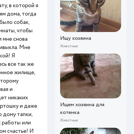
ту, в которой я
ям дома, тогда
было собак,
омнаты, чтобы
Ищу хозяина
и мне снова
ривыкла. Мне
Животные
кой! Я
сь все так же
енное жилище,
оторому
вая и
дет никаких
Ищем хозяина для
артошку и даже
котенка
 дому тапки,
Животные
с работы или
дом счастье! И