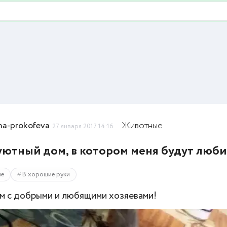
ina-prokofeva
Животные
27 января 2017 14:16
уютный дом, в котором меня будут люби
ые
В хорошие руки
м с добрыми и любящими хозяевами!