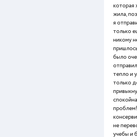
которая 
жила, по
я отправ
только е
никому н
пришлось
было оче
отправил
тепло и 
только д
привыкну 
спокойна
проблем!
консерви
не перев
учебы и б