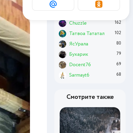
Basai
180
Комсомолец
174
Chuzzle
162
Татвоа Тататал
102
ЯсУрала
80
Бухарик
79
Docent76
69
Sarmayt6
68
Смотрите также