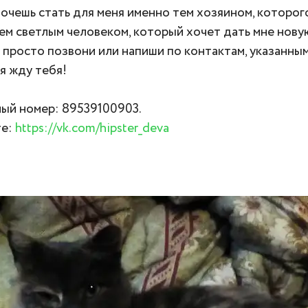
хочешь стать для меня именно тем хозяином, которого
ем светлым человеком, который хочет дать мне нову
о просто позвони или напиши по контактам, указанны
 я жду тебя!
ый номер: 89539100903.
те:
https://vk.com/hipster_deva