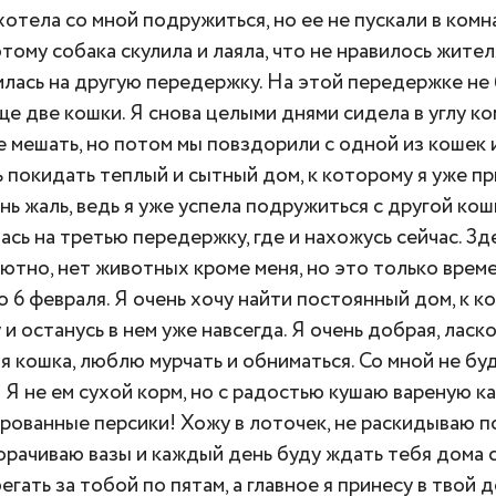
хотела со мной подружиться, но ее не пускали в комна
этому собака скулила и лаяла, что не нравилось жител
илась на другую передержку. На этой передержке не 
ще две кошки. Я снова целыми днями сидела в углу к
е мешать, но потом мы повздорили с одной из кошек 
 покидать теплый и сытный дом, к которому я уже п
нь жаль, ведь я уже успела подружиться с другой кош
ась на третью передержку, где и нахожусь сейчас. Зде
уютно, нет животных кроме меня, но это только врем
о 6 февраля. Я очень хочу найти постоянный дом, к к
и останусь в нем уже навсегда. Я очень добрая, ласко
я кошка, люблю мурчать и обниматься. Со мной не бу
 Я не ем сухой корм, но с радостью кушаю вареную к
рованные персики! Хожу в лоточек, не раскидываю по
орачиваю вазы и каждый день буду ждать тебя дома 
егать за тобой по пятам, а главное я принесу в твой 