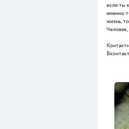
если ты 
именно т
жизнь, т
Человек,
Контактн
Вконтак