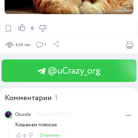
6
4,34 тыс
1
@uCrazy_org
Комментарии
1
Chuzzle
13 июля 2025 07:33
Кошакам плюсик
Ответить
0