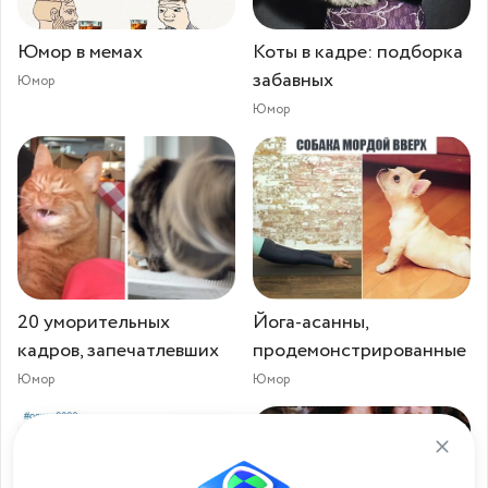
Юмор в мемах
Коты в кадре: подборка
забавных
Юмор
Юмор
20 уморительных
Йога-асанны,
кадров, запечатлевших
продемонстрированные
Юмор
Юмор