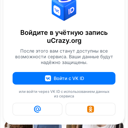
Юмор и мемы,
Кино и юмор: лучшие
Войдите в учётную запись
посвященные премии
мемы по фильмам
uCrazy.org
Юмор
Юмор
После этого вам станут доступны все
возможности сервиса. Ваши данные будут
надёжно защищены.
Войти с VK ID
или войти через VK ID с использованием данных
из сервиса
Юмор и мемы для тех,
Сила юмора: 30+ мемов
кто в печали
по «Звёздным
1
Юмор
Юмор