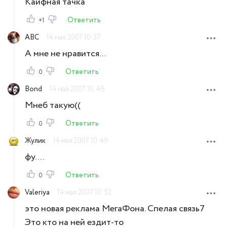
Кайфная тачка
Ответить
+1
ABC
14 мая 2007 10:37
А мне не нравится...
Ответить
0
Bond
14 мая 2007 10:48
Мнеб такую((
Ответить
0
Жулик
14 мая 2007 10:49
фу....
Ответить
0
Valeriya
14 мая 2007 10:52
это новая реклама МегаФона. Спелая связь7
Это кто на ней ездит-то