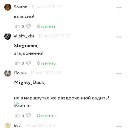
Souron
15 мая 2007 11:57
классно!
Ответить
0
el_Ытц_che
15 мая 2007 15:58
Stogramm
,
ага, конечно!
Ответить
0
Поцик
15 мая 2007 17:09
Mighty_Duck
,
не в маршрутке же раздроченной ездить!
Ответить
0
667
19 мая 2007 08:57