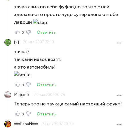
тачка сама по себе фуфло,но то что с ней
зделали-это просто чудо.супер.хлопаю в обе
ладоши
Ответить
0
[ч]
20 мая 2007 22:10
тачка?
тачками навоз возят.
а это автомобиль!
Ответить
0
Me)(anik
23 мая 2007 20:24
Теперь это не тачка,а самый настоящий фрукт!
Ответить
0
xxxPahaNxxx
27 мая 2007 20:20