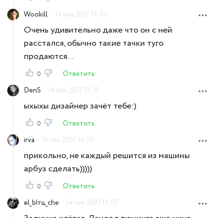
Wookill
14 мая 2007 14:03
Очень удивительно даже что он с ней
расстался, обычно такие тачки туго
продаются...
Ответить
0
DenS
14 мая 2007 14:10
ыхыхы дизайнер зачёт тебе:)
Ответить
0
irva
14 мая 2007 14:20
прикольно, не каждый решится из машины
арбуз сделать)))))
Ответить
0
el_Ытц_che
14 мая 2007 15:07