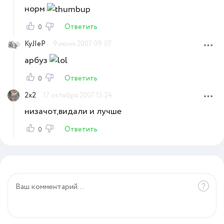
норм
Ответить
0
KyJIeP
9 июня 2007 09:07
арбуз
Ответить
0
2x2
17 октября 2007 13:24
низачот,видали и лучше
Ответить
0