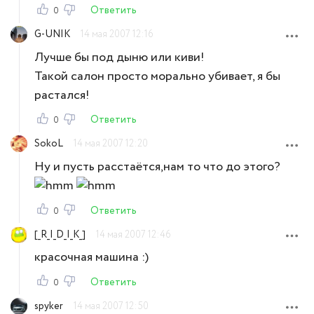
Ответить
0
G-UNIK
14 мая 2007 12:16
Лучше бы под дыню или киви!
Такой салон просто морально убивает, я бы
растался!
Ответить
0
SokoL
14 мая 2007 12:20
Ну и пусть расстаётся,нам то что до этого?
Ответить
0
[_R_I_D_I_K_]
14 мая 2007 12:46
красочная машина :)
Ответить
0
spyker
14 мая 2007 12:50