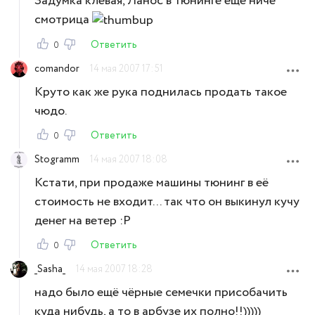
Задумка клёвая, Ланос в тюнинге еще ниче
смотрица
Ответить
0
comandor
14 мая 2007 17:51
Круто как же рука поднилась продать такое
чюдо.
Ответить
0
Stogramm
14 мая 2007 18:08
Кстати, при продаже машины тюнинг в её
стоимость не входит... так что он выкинул кучу
денег на ветер :Р
Ответить
0
_Sasha_
14 мая 2007 18:28
надо было ещё чёрные семечки присобачить
куда нибудь, а то в арбузе их полно!!)))))