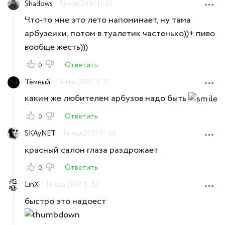
Shadows
14 мая 2007 11:32
Что-то мне это лето напоминает, ну тама
арбузеики, потом в туалетик частенько))+ пиво
вообще жесть)))
Ответить
0
Тёмный
14 мая 2007 11:37
каким же любителем арбузов надо быть
Ответить
0
SKAyNET
14 мая 2007 11:44
красный салон глаза раздрожает
Ответить
0
LinX
14 мая 2007 11:52
быстро это надоест