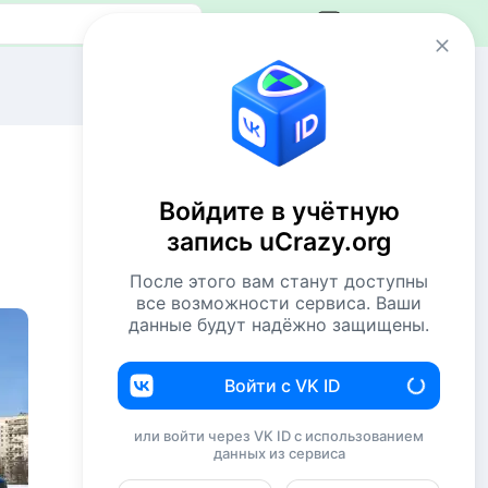
Авторизация
Сейчас онлайн
31 пользователь
622 гостя
Войдите в учётную
Всего посетителей 653
запись uCrazy.org
Рекорд: 12737 посетителей
Установлен 22 апр 2026г. в 02:34
После этого вам станут доступны
все возможности сервиса. Ваши
данные будут надёжно защищены.
Комментаторы недели
NiShkni
220
Войти с VK ID
Евгений114
205
или войти через VK ID с использованием
данных из сервиса
Комсомолец
174