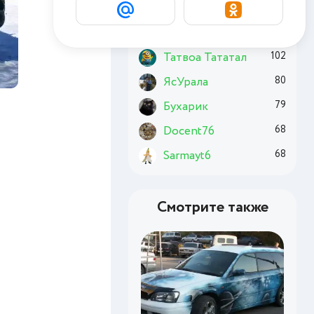
Basai
173
Chuzzle
161
Татвоа Тататал
102
ЯсУрала
80
Бухарик
79
Docent76
68
Sarmayt6
68
Смотрите также