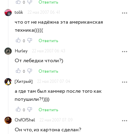
Ответить
0
tolik
22 мая 2007 06:41
что от не надёжна эта американская
техника(((((
Ответить
0
Hurley
22 мая 2007 06:43
От лебедки чтоли?)
Ответить
0
[Хитрый]
22 мая 2007 07:04
а где там был хаммер после того как
потушили?!))))
Ответить
0
ChifOfShel
22 мая 2007 07:09
Он что, из картона сделан?