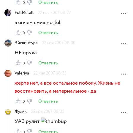
Ответить
0
FullMetall
22 мая 2007 08:27
в опчем смишно, lol
Ответить
0
Эйсвинтура
22 мая 2007 08:30
НЕ пруха
Ответить
0
Valeriya
22 мая 2007 08:33
жертв нет, а все остальное побоку. Жизнь не
восстановить, а материальное - да
Ответить
0
Жулик
22 мая 2007 08:35
УАЗ рулит
Ответить
0