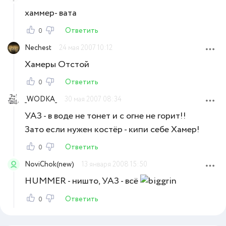
хаммер- вата
Ответить
0
Nechest
24 мая 2007 10:12
Хамеры Отстой
Ответить
0
_WODKA_
30 мая 2007 08:34
УАЗ - в воде не тонет и с огне не горит!!
Зато если нужен костёр - кипи себе Хамер!
Ответить
0
NoviChok(new)
13 января 2008 15:50
HUMMER - ништо, УАЗ - всё
Ответить
0