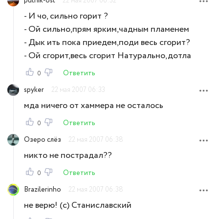
putnik-ost
22 мая 2007 06:32
- И чо, сильно горит ?
- Ой сильно,прям ярким,чадным пламенем
- Дык ить пока приедем,поди весь сгорит?
- Ой сгорит,весь сгорит Натурально,дотла
Ответить
0
spyker
22 мая 2007 06:33
мда ничего от хаммера не осталось
Ответить
0
Озеро слёз
22 мая 2007 06:38
никто не пострадал??
Ответить
0
Brazilerinho
22 мая 2007 06:38
не верю! (с) Станиславский