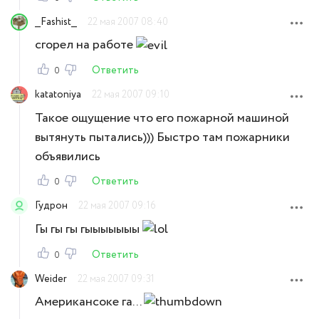
__Fashist__
22 мая 2007 08:40
сгорел на работе
Ответить
0
katatoniya
22 мая 2007 09:10
Такое ощущение что его пожарной машиной
вытянуть пытались))) Быстро там пожарники
объявились
Ответить
0
Гудрон
22 мая 2007 09:16
Гы гы гы гыыыыыыы
Ответить
0
Weider
22 мая 2007 09:31
Американсоке га...