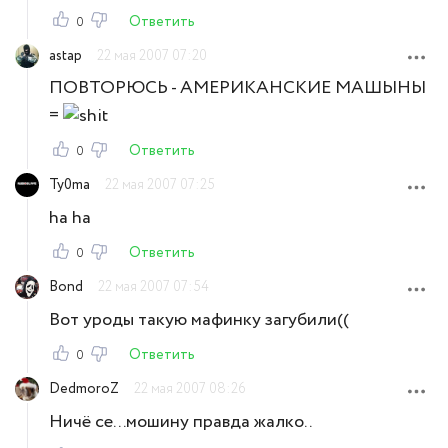
Ответить
0
astap
22 мая 2007 07:20
ПОВТОРЮСЬ - АМЕРИКАНСКИЕ МАШЫНЫ
=
Ответить
0
Ty0ma
22 мая 2007 07:25
ha ha
Ответить
0
Bond
22 мая 2007 07:54
Вот уроды такую мафинку загубили((
Ответить
0
DedmoroZ
22 мая 2007 08:26
Ничё се...мошину правда жалко..