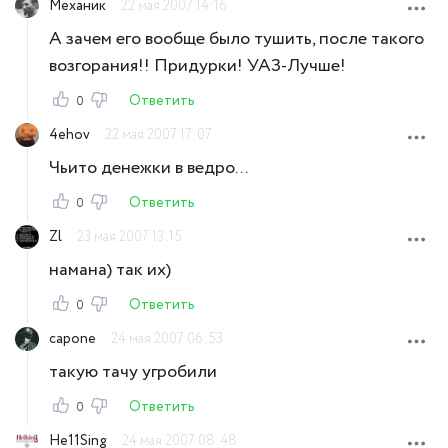
Механик
22 мая 2007 14:16
А зачем его вообще было тушить, после такого
возгорания!! Придурки! УАЗ-Лучше!
Ответить
0
4ehov
22 мая 2007 17:07
Чьито денежки в ведро...
Ответить
0
Zl
23 мая 2007 13:15
намана) так их)
Ответить
0
capone
24 мая 2007 06:53
такую тачу угробили
Ответить
0
He11Sing
24 мая 2007 08:48