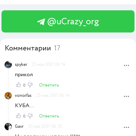
@uCrazy_org
Комментарии
17
spyker
25 мая 2007 06:14
прикол
Ответить
0
vonorfas
25 мая 2007 06:14
КУБА...
Ответить
0
Gavr
25 мая 2007 06:20