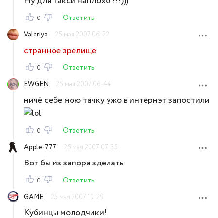
Ну для такси наплохо !!!)))
Ответить
0
Valeriya
25 мая 2007 06:22
странное зрелище
Ответить
0
EWGEN
25 мая 2007 06:44
ничё себе мою тачку ужо в интернэт запостили
Ответить
0
Apple-777
25 мая 2007 07:35
Вот бы из запора зделать
Ответить
0
GAME
25 мая 2007 10:29
Кубинцы молодчики!