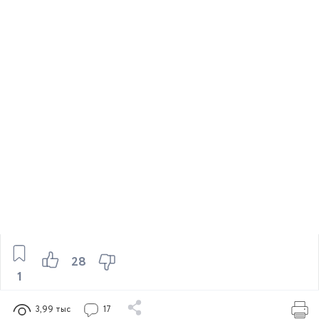
28
1
3,99 тыс
17