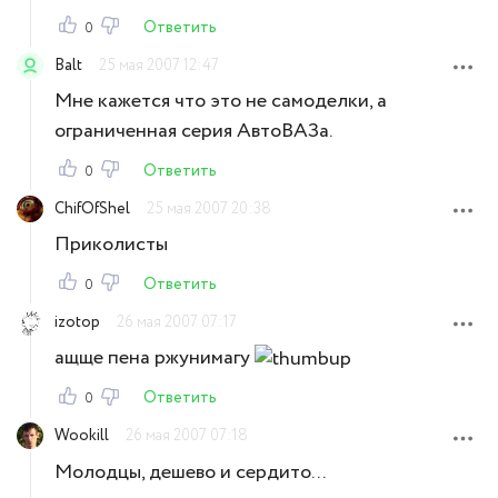
Ответить
0
Balt
25 мая 2007 12:47
Мне кажется что это не самоделки, а
ограниченная серия АвтоВАЗа.
Ответить
0
ChifOfShel
25 мая 2007 20:38
Приколисты
Ответить
0
izotop
26 мая 2007 07:17
ащще пена ржунимагу
Ответить
0
Wookill
26 мая 2007 07:18
Молодцы, дешево и сердито...