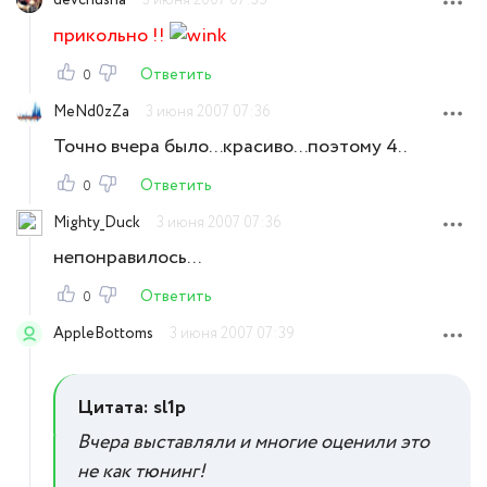
devchusha
3 июня 2007 07:35
прикольно !!
Ответить
0
MeNd0zZa
3 июня 2007 07:36
Точно вчера было...красиво...поэтому 4..
Ответить
0
Mighty_Duck
3 июня 2007 07:36
непонравилось...
Ответить
0
AppleBottoms
3 июня 2007 07:39
Цитата: sl1p
Вчера выставляли и многие оценили это
не как тюнинг!