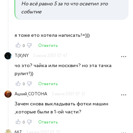
Но всё равно 5 за то что осветил это
событие
я тоже ето хотела написать!=)))
Ответить
0
T(X)NY
3 июня 2007 07:47
чо это? чайка или москвич? но эта тачка
рулит!))
Ответить
0
Ацкий_COTOHA
3 июня 2007 07:51
Зачем снова выкладывать фотки машин
,которые были в 1-ой части?
Ответить
0
667
3 июня 2007 07:52