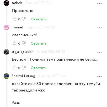
sashok
3 июня 2007 08:21
Прикольно!
Ответить
0
min-net
3 июня 2007 08:28
классненько!
Ответить
0
stg_aka_stealth
3 июня 2007 08:42
Беспонт. Тюнинга там практически не было...
Ответить
0
ShelbyMustang
3 июня 2007 08:44
давайте ещё 30 постов сделаем на эту тему?и
так заездили ужо
баян