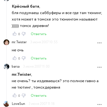
Крёсный батя
,
бля подумаеш саббуферы и все где там тюнинг,
хотя может в томске это тюнингом называют
)))))) томск деревня!
Ответить
0
mr.Twister
3 июня 2007 10:55
не очь
Ответить
0
barsa
3 июня 2007 11:00
mr.Twister
,
не очень? ты издеваешся? это полное гавно а
не тютинг , томскдеревня
Ответить
0
LoveSun
3 июня 2007 11:18