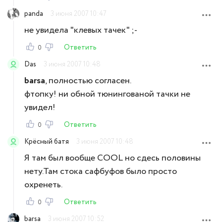
panda
3 июня 2007 10:47
не увидела "клевых тачек" ;-
Ответить
0
Das
3 июня 2007 10:48
barsa
, полностью согласен.
фтопку! ни обной тюнингованой тачки не
увидел!
Ответить
0
Крёсный батя
3 июня 2007 10:48
Я там был вообще COOL но сдесь половины
нету.Там стока сафбуфов было просто
охренеть.
Ответить
0
barsa
3 июня 2007 10:52