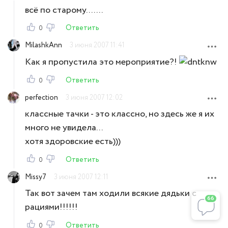
всё по старому.......
Ответить
0
MilashkAnn
3 июня 2007 11:41
Как я пропустила это мероприятие?!
Ответить
0
perfection
3 июня 2007 12:02
классные тачки - это классно, но здесь же я их
много не увидела...
хотя здоровские есть)))
Ответить
0
Missy7
3 июня 2007 12:11
Так вот зачем там ходили всякие дядьки с
66
рациями!!!!!!
Ответить
0