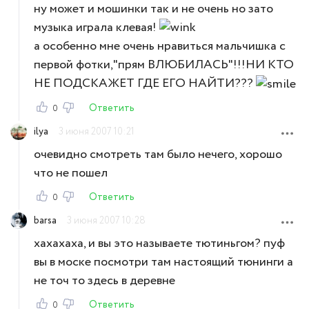
ну может и мошинки так и не очень но зато
музыка играла клевая!
а особенно мне очень нравиться мальчишка с
первой фотки,"прям ВЛЮБИЛАСЬ"!!!НИ КТО
НЕ ПОДСКАЖЕТ ГДЕ ЕГО НАЙТИ???
Ответить
0
ilya
3 июня 2007 10:21
очевидно смотреть там было нечего, хорошо
что не пошел
Ответить
0
barsa
3 июня 2007 10:28
хахахаха, и вы это называете тютиньгом? пуф
вы в моске посмотри там настоящий тюнинги а
не точ то здесь в деревне
Ответить
0