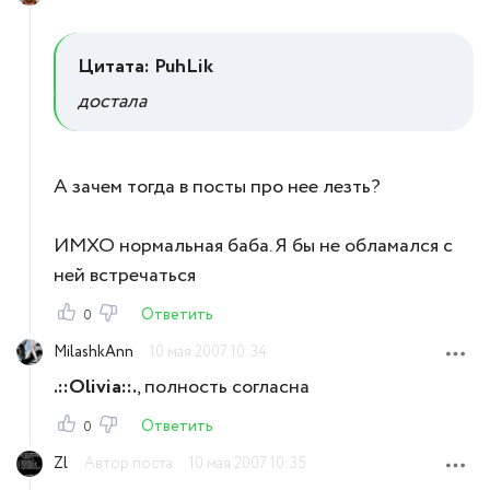
Цитата: PuhLik
достала
А зачем тогда в посты про нее лезть?
ИМХО нормальная баба. Я бы не обламался с
ней встречаться
Ответить
0
MilashkAnn
10 мая 2007 10:34
.::Olivia::.
, полность согласна
Ответить
0
Zl
Автор поста
10 мая 2007 10:35