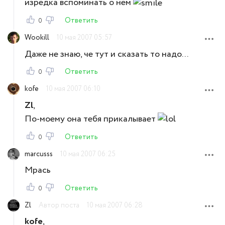
изредка вспоминать о нем
Ответить
0
Wookill
10 мая 2007 05:57
Даже не знаю, че тут и сказать то надо...
Ответить
0
kofe
10 мая 2007 06:10
Zl
,
По-моему она тебя прикалывает
Ответить
0
marcusss
10 мая 2007 06:25
Мрась
Ответить
0
Zl
Автор поста
10 мая 2007 06:28
kofe
,