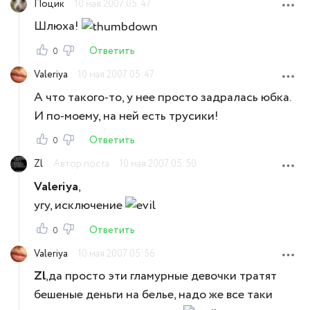
Поцик
10 мая 2007 05:47
Шлюха!
Ответить
0
Valeriya
10 мая 2007 05:47
А что такого-то, у нее просто задралась юбка.
И по-моему, на ней есть трусики!
Ответить
0
Zl
Автор поста
10 мая 2007 05:50
Valeriya
,
угу, исключение
Ответить
0
Valeriya
10 мая 2007 05:56
Zl
,да просто эти гламурные девочки тратят
бешеные деньги на белье, надо же все таки