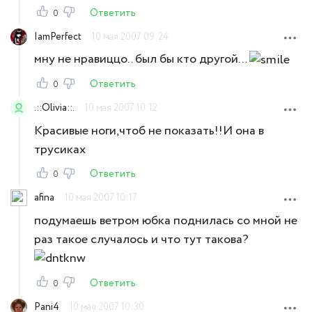
Ответить
0
IamPerfect
10 мая 2007 09:24
мну не нравиццо.. был бы кто другой...
Ответить
0
.::Olivia::.
10 мая 2007 10:12
Красивые ноги,чтоб не показать!!И она в
трусиках
Ответить
0
afina
10 мая 2007 10:17
подумаешь ветром юбка поднилась со мной не
раз такое случалось и что тут такова?
Ответить
0
Pani4
10 мая 2007 10:30