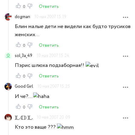
Ответить
0
dogman
10 мая 2007 15:19
Блин малые дети не видели как будто трусиков
женских...
Ответить
0
sol_3a_49
10 мая 2007 15:24
Пэрис шлюха подзаборная!!
Ответить
0
Good Girl
10 мая 2007 15:25
И че?...
Ответить
0
][_, ([]) ][_,
10 мая 2007 20:09
Кто это ваще ???