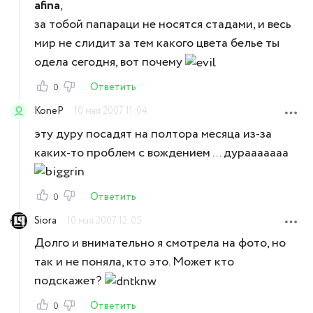
afina
,
за тобой папараци не носятся стадами, и весь
мир не слидит за тем какого цвета белье ты
одела сегодня, вот почему
Ответить
0
KoneP
10 мая 2007 11:04
эту дуру посадят на полтора месяца из-за
каких-то проблем с вождением ... дурааааааа
Ответить
0
Siora
10 мая 2007 12:05
Долго и внимательно я смотрела на фото, но
так и не поняла, кто это. Может кто
подскажет?
Ответить
0