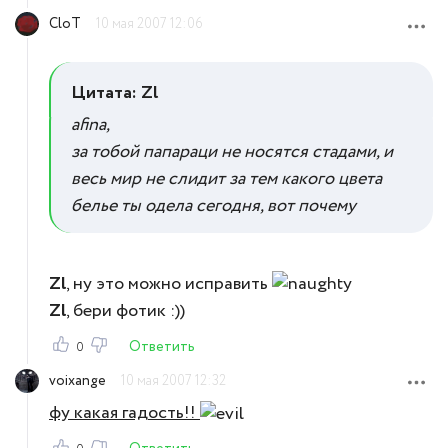
CloT
10 мая 2007 12:06
Цитата: Zl
afina,
за тобой папараци не носятся стадами, и
весь мир не слидит за тем какого цвета
белье ты одела сегодня, вот почему
Zl
, ну это можно исправить
Zl
, бери фотик :))
Ответить
0
voixange
10 мая 2007 12:32
фу какая гадость!!