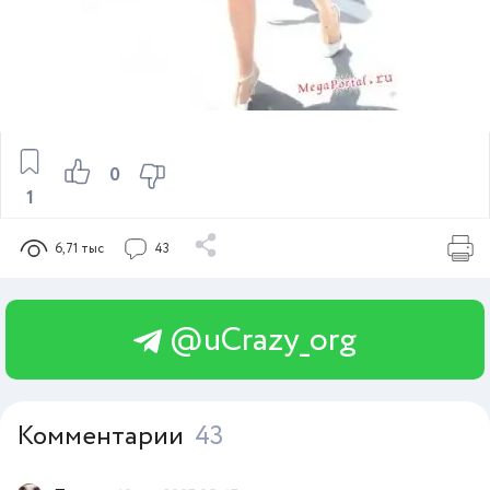
0
1
6,71 тыс
43
@uCrazy_org
Комментарии
43