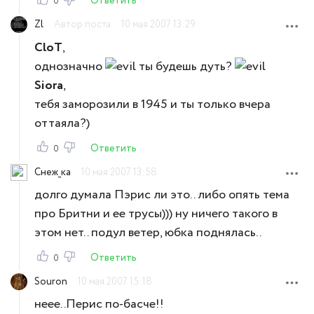
Ответить
0
Zl
Автор поста
10 мая 2007 13:29
CloT
,
однозначно
ты будешь дуть?
Siora
,
тебя заморозили в 1945 и ты только вчера
оттаяла?)
Ответить
0
Снеж_ка
10 мая 2007 13:58
долго думала Пэрис ли это.. либо опять тема
про Бритни и ее трусы))) ну ничего такого в
этом нет.. подул ветер, юбка поднялась..
Ответить
0
Souron
10 мая 2007 15:18
неее..Перис по-басче!!