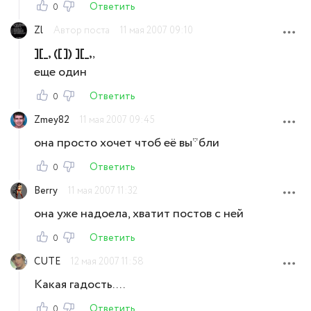
Ответить
0
Zl
Автор поста
11 мая 2007 09:10
][_, ([]) ][_,
,
еще один
Ответить
0
Zmey82
11 мая 2007 09:45
она просто хочет чтоб её вы*бли
Ответить
0
Berry
11 мая 2007 11:32
она уже надоела, хватит постов с ней
Ответить
0
CUTE
12 мая 2007 11:58
Какая гадость....
Ответить
0