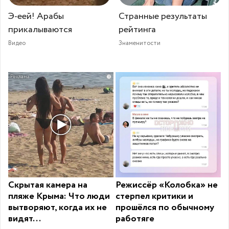
Э-еей! Арабы
Странные результаты
прикалываются
рейтинга
Видео
Знаменитости
i
Скрытая камера на
Режиссёр «Колобка» не
пляже Крыма: Что люди
стерпел критики и
вытворяют, когда их не
прошёлся по обычному
видят...
работяге