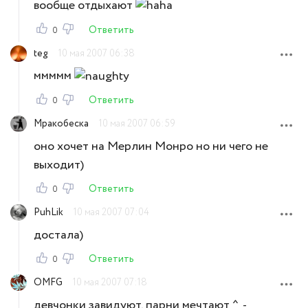
вообще отдыхают
Ответить
0
teg
10 мая 2007 06:38
ммммм
Ответить
0
Мракобеска
10 мая 2007 06:59
оно хочет на Мерлин Монро но ни чего не
выходит)
Ответить
0
PuhLik
10 мая 2007 07:04
достала)
Ответить
0
OMFG
10 мая 2007 07:18
девчoнки завидуют, парни мечтают ^_-