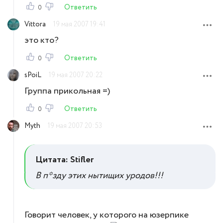
Ответить
0
Vittora
19 мая 2007 19:41
это кто?
Ответить
0
sPoiL
19 мая 2007 20:22
Группа прикольная =)
Ответить
0
Myth
19 мая 2007 20:53
Цитата: Stifler
В п*зду этих нытищих уродов!!!
Говорит человек, у которого на юзерпике