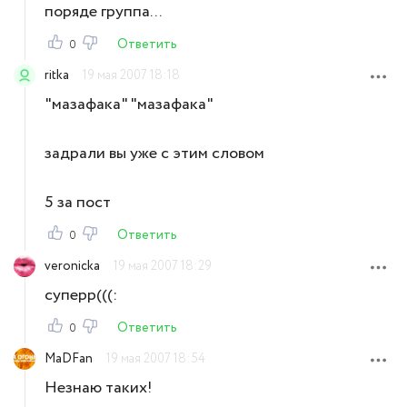
поряде группа...
Ответить
0
ritka
19 мая 2007 18:18
"мазафака" "мазафака"
задрали вы уже с этим словом
5 за пост
Ответить
0
veronicka
19 мая 2007 18:29
суперр(((:
Ответить
0
MaDFan
19 мая 2007 18:54
Незнаю таких!