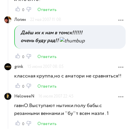
Ответить
0
Логин
22 мая 2007 11:08
Даёш их к нам в томск!!!!!!
очень буду рад!!
Ответить
0
grink
15 июня 2007 08:05
классная круппа,но с аматори не сравняться!!
Ответить
0
HeloweeN
16 июля 2007 22:45
гавнО.Выступают нытики.полу бабы.с
резанными веннами.и *бу*т всем мазги . 1
Ответить
0