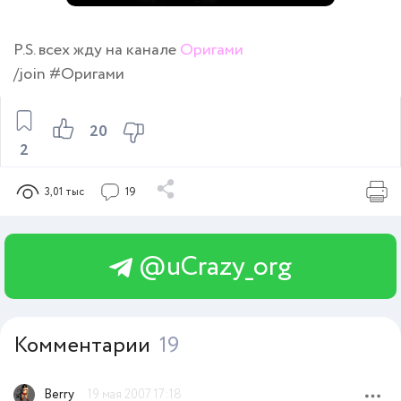
P.S. всех жду на канале
Оригами
/join #Оригами
20
2
3,01 тыс
19
@uCrazy_org
Комментарии
19
Berry
19 мая 2007 17:18