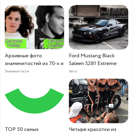
Архивные фото
Ford Mustang Black
знаменитостей из 70-х и
Saleen S281 Extreme:
Знаменитости
Авто
TOP 50 самых
Четыре красотки из