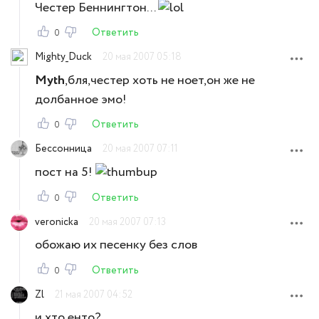
Честер Беннингтон...
Ответить
0
Mighty_Duck
20 мая 2007 05:18
Myth
,бля,честер хоть не ноет,он же не
долбанное эмо!
Ответить
0
Бессонница
20 мая 2007 07:11
пост на 5!
Ответить
0
veronicka
20 мая 2007 07:13
обожаю их песенку без слов
Ответить
0
Zl
21 мая 2007 04:52
и хто енто?