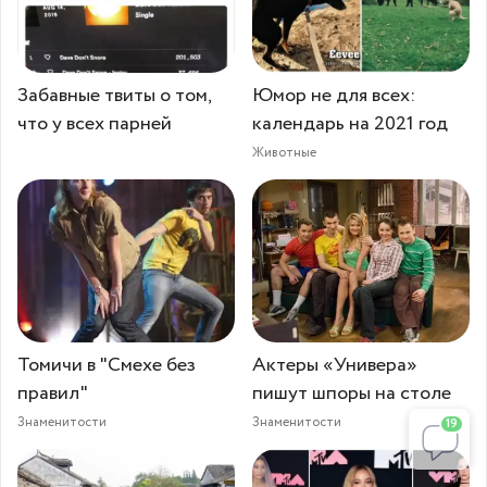
Забавные твиты о том,
Юмор не для всех:
что у всех парней
календарь на 2021 год
Животные
Томичи в "Смехе без
Актеры «Универа»
правил"
пишут шпоры на столе
Знаменитости
Знаменитости
19