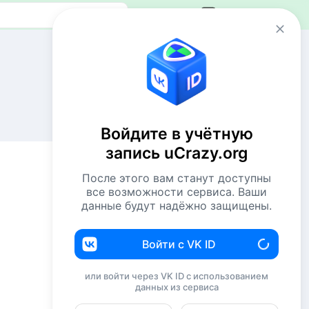
Авторизация
Сейчас онлайн
2 VIP`а
32 пользователя
Войдите в учётную
1075 гостей
запись uCrazy.org
Всего посетителей 1109
После этого вам станут доступны
Рекорд: 12737 посетителей
все возможности сервиса. Ваши
Установлен 22 апр 2026г. в 02:34
данные будут надёжно защищены.
Комментаторы недели
Войти с VK ID
NiShkni
220
или войти через VK ID с использованием
данных из сервиса
Евгений114
200