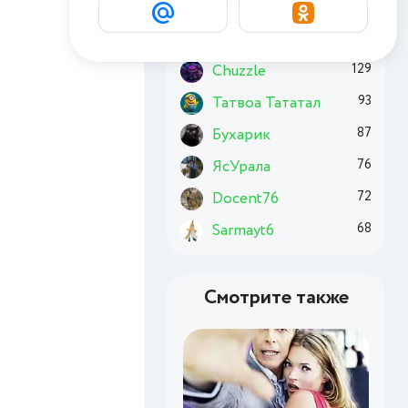
Комсомолец
191
Basai
179
Chuzzle
129
Татвоа Тататал
93
Бухарик
87
ЯсУрала
76
Docent76
72
Sarmayt6
68
Смотрите также