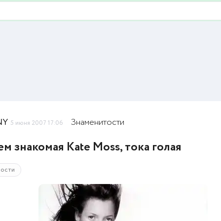
NY
Знаменитости
5 июня 2007 17:06
ем знакомая Kate Moss, тока голая
тости