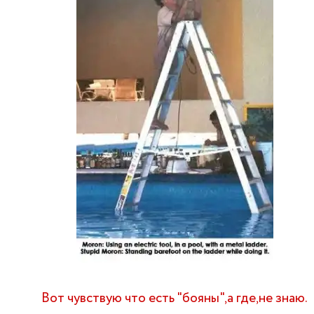
Вот чувствую что есть "бояны",а где,не знаю.