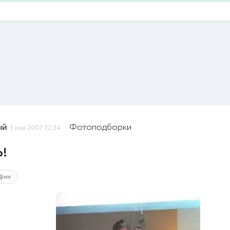
ый
Фотоподборки
5 мая 2007 22:34
о!
фии