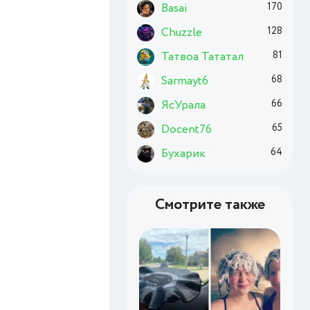
Basai
170
Chuzzle
128
Татвоа Тататал
81
Sarmayt6
68
ЯсУрала
66
Docent76
65
Бухарик
64
Смотрите также