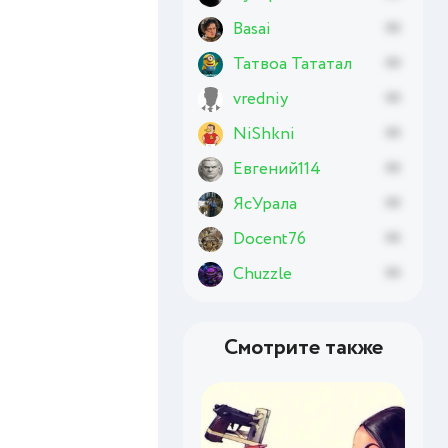
Basai
xx
Татвоа Тататал
xx
vredniy
xx
NiShkni
xx
Евгений114
xx
ЯсУрала
xx
Docent76
xx
Chuzzle
xx
Смотрите также