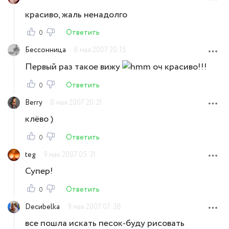
красиво, жаль ненадолго
Ответить
0
Бессонница
8 мая 2007 20:15
Первый раз такое вижу
оч красиво!!!
Ответить
0
Berry
8 мая 2007 20:21
клёво )
Ответить
0
teg
9 мая 2007 05:31
Супер!
Ответить
0
Decиbelka
9 мая 2007 07:38
все пошла искать песок-буду рисовать