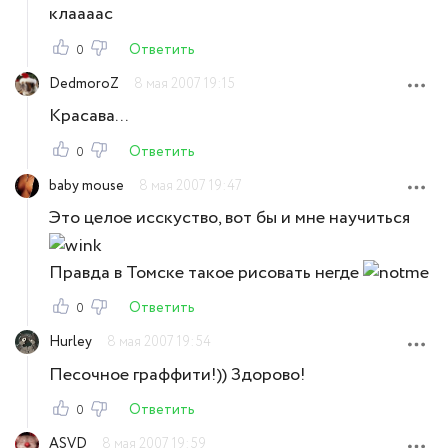
клаааас
Ответить
0
DedmoroZ
8 мая 2007 19:15
Красава...
Ответить
0
baby mouse
8 мая 2007 19:47
Это целое исскуство, вот бы и мне научиться
Правда в Томске такое рисовать негде
Ответить
0
Hurley
8 мая 2007 19:54
Песочное граффити!)) Здорово!
Ответить
0
ASVD
8 мая 2007 19:59