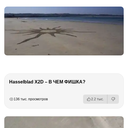
Hasselblad X2D – В ЧЕМ ФИШКА?
РЕКЛАМА
РЕКЛАМА
РЕКЛАМА
РЕКЛАМА
136 тыс. просмотров
2.2 тыс.