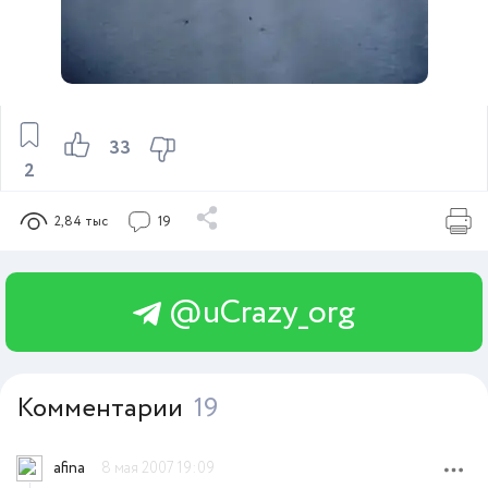
33
2
2,84 тыс
19
@uCrazy_org
Комментарии
19
afina
8 мая 2007 19:09