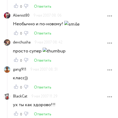
Ответить
0
Alienist80
9 мая 2007 08:06
Необычно и по-новому!
Ответить
0
devchusha
9 мая 2007 08:42
просто супер
Ответить
0
gang911
9 мая 2007 08:51
класс))
Ответить
0
BlackCat
9 мая 2007 11:29
ух ты как здорово!!!
Ответить
0