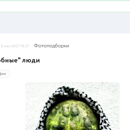
Фотоподборки
8 мая 2007 18:27
обные" люди
фии