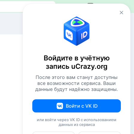
Авторизация
Сейчас онлайн
1 VIP
46 пользователей
Войдите в учётную
580 гостей
запись uCrazy.org
Всего посетителей 627
После этого вам станут доступны
Рекорд: 12737 посетителей
все возможности сервиса. Ваши
Установлен 22 апр 2026г. в 02:34
данные будут надёжно защищены.
Комментаторы недели
Войти с VK ID
Комсомолец
208
или войти через VK ID с использованием
данных из сервиса
Евгений114
190