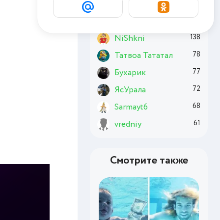
Basai
177
Chuzzle
176
NiShkni
138
Татвоа Тататал
78
Бухарик
77
ЯсУрала
72
Sarmayt6
68
vredniy
61
Смотрите также