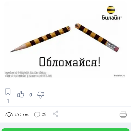
0
1
3,95 тыс
26