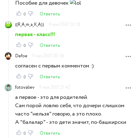
Пособие для девочек
Ответить
0
((R_A_m_a_K_A))
9 мая 2007 20:18
первая - класс!!!
Ответить
0
Defoe
9 мая 2007 20:56
согласен с первым комментом :)
Ответить
0
fotovaliev
9 мая 2007 21:42
а первое - это для родителей.
Сам порой ловлю себя, что дочери слишком
часто "нельзя" говорю, а это плохо.
А "балалар" - это дети значит, по-башкирски
Ответить
0