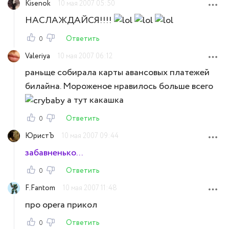
Kisenok
10 мая 2007 05:50
НАСЛАЖДАЙСЯ!!!!
Ответить
0
Valeriya
10 мая 2007 06:12
раньще собирала карты авансовых платежей
билайна. Мороженое нравилось больше всего
а тут какашка
Ответить
0
ЮристЪ
10 мая 2007 09:44
забавненько...
Ответить
0
F.Fantom
10 мая 2007 11:48
про opera прикол
Ответить
0