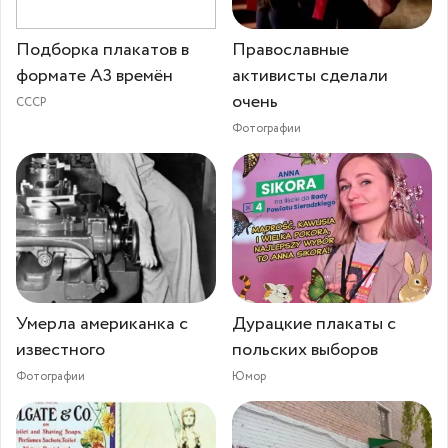
Подборка плакатов в
Православные
формате А3 времён
активисты сделали
очень
СССР
Фотографии
Умерла американка с
Дурацкие плакаты с
известного
польских выборов
Фотографии
Юмор