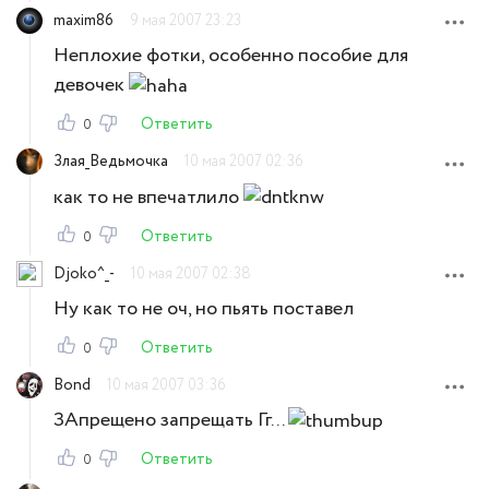
maxim86
9 мая 2007 23:23
Неплохие фотки, особенно пособие для
девочек
Ответить
0
Злая_Ведьмочка
10 мая 2007 02:36
как то не впечатлило
Ответить
0
Djoko^_-
10 мая 2007 02:38
Ну как то не оч, но пьять поставел
Ответить
0
Bond
10 мая 2007 03:36
ЗАпрещено запрещать Гг...
Ответить
0