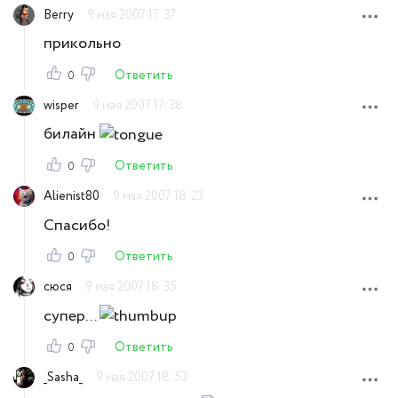
Berry
9 мая 2007 17:37
прикольно
Ответить
0
wisper
9 мая 2007 17:38
билайн
Ответить
0
Alienist80
9 мая 2007 18:23
Спасибо!
Ответить
0
сюся
9 мая 2007 18:35
супер...
Ответить
0
_Sasha_
9 мая 2007 18:53