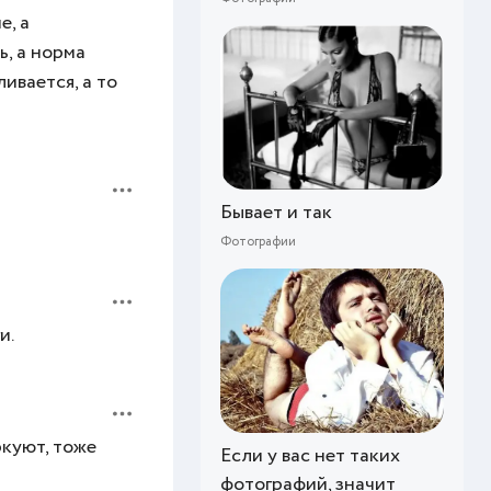
е, а
ь, а норма
ивается, а то
Бывает и так
Фотографии
и.
ркуют, тоже
Если у вас нет таких
фотографий, значит