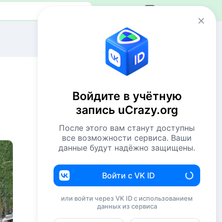
Авторизация
Сейчас онлайн
1 VIP
43 пользователя
Войдите в учётную
822 гостя
запись uCrazy.org
Всего посетителей 866
После этого вам станут доступны
Рекорд: 12737 посетителей
все возможности сервиса. Ваши
Установлен 22 апр 2026г. в 02:34
данные будут надёжно защищены.
Комментаторы недели
Войти с VK ID
NiShkni
251
или войти через VK ID с использованием
данных из сервиса
Евгений114
209