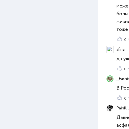
может
больш
жизни
тоже 
0
afina
да у
0
__Fashis
В Рос
0
Painful
Давне
асфал