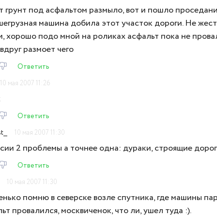
 грунт под асфальтом размыло, вот и пошло проседани
егрузная машина добила этот участок дороги. Не жест
, хорошо подо мной на роликах асфальт пока не провал
вдруг размоет чего
Ответить
10 мая 2007 11:26
ж
Ответить
t__
10 мая 2007 11:30
сии 2 проблемы а точнее одна: дураки, строящие дорог
Ответить
10 мая 2007 11:30
нько помню в северске возле спутника, где машины па
ьт провалился, москвиченок, что ли, ушел туда :).