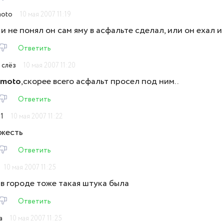
oto
10 мая 2007 11:19
 и не понял он сам яму в асфальте сделал, или он ехал 
Ответить
 слёз
10 мая 2007 11:20
moto
,скорее всего асфальт просел под ним..
Ответить
1
10 мая 2007 11:22
.жесть
Ответить
10 мая 2007 11:25
 в городе тоже такая штука была
Ответить
a
10 мая 2007 11:25