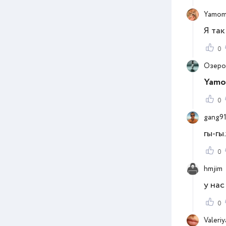
Yamom
Я так
0
Озеро
Yamo
0
gang91
гы-гы
0
hmjim
у нас
0
Valeriy