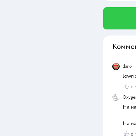
Комме
dark-
lowri
0
Oxyge
На на
На на
0