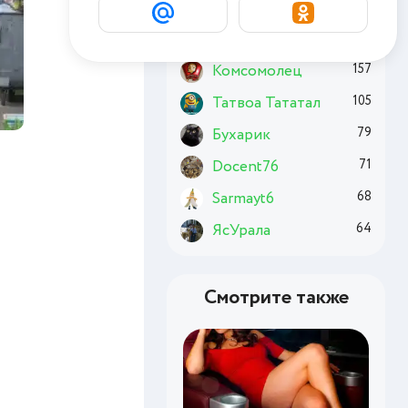
Basai
185
Chuzzle
162
Комсомолец
157
Татвоа Тататал
105
Бухарик
79
Docent76
71
Sarmayt6
68
ЯсУрала
64
Смотрите также