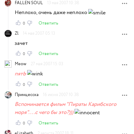
FALLEN SOUL
13 мая 2007 10:38
Неплохо, очень даже неплохо
Ответить
0
Zl
14 мая 2007 05:13
зачет
Ответить
0
Meow
27 мая 2007 15:03
пятЬ
Ответить
0
Принцесска
16 июня 2007 10:38
Вспоминается фильм "Пираты Карибского
моря"....с чего бы это?)))
Ответить
0
eLizabeth
2 августа 2007 18:11