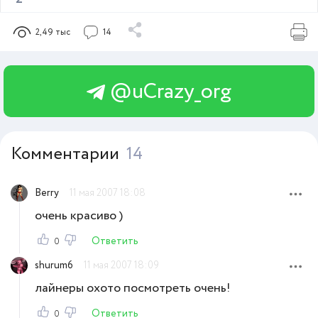
2,49 тыс
14
@uCrazy_org
Комментарии
14
Berry
11 мая 2007 18:08
очень красиво )
Ответить
0
shurum6
11 мая 2007 18:09
лайнеры охото посмотреть очень!
Ответить
0