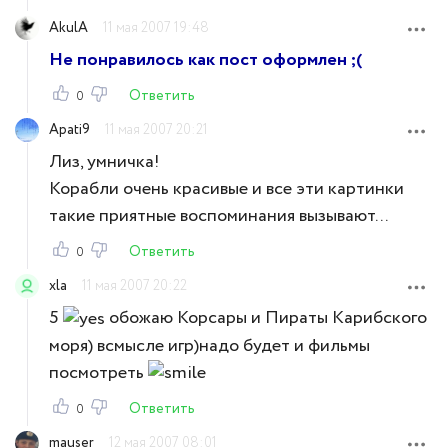
AkulA
11 мая 2007 19:48
Не понравилось как пост оформлен ;(
Ответить
0
Apati9
11 мая 2007 20:21
Лиз, умничка!
Корабли очень красивые и все эти картинки
такие приятные воспоминания вызывают...
Ответить
0
xla
11 мая 2007 20:22
5
обожаю Корсары и Пираты Карибского
моря) всмысле игр)надо будет и фильмы
посмотреть
Ответить
0
mauser
12 мая 2007 08:01