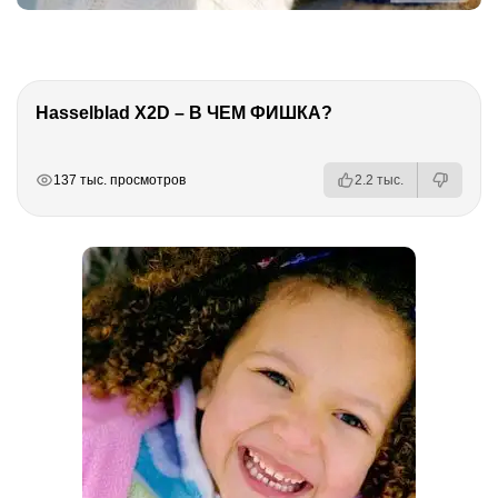
Hasselblad X2D – В ЧЕМ ФИШКА?
РЕКЛАМА
РЕКЛАМА
РЕКЛАМА
РЕКЛАМА
137 тыс. просмотров
2.2 тыс.