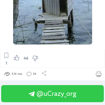
46
1
3,14 тыс
34
@uCrazy_org