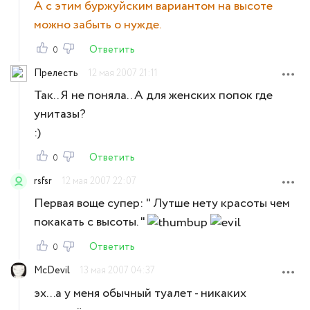
А с этим буржуйским вариантом на высоте
можно забыть о нужде.
Ответить
0
Прелесть
12 мая 2007 21:11
Так.. Я не поняла.. А для женских попок где
унитазы?
:)
Ответить
0
rsfsr
12 мая 2007 22:07
Первая воще супер: " Лутше нету красоты чем
покакать с высоты. "
Ответить
0
McDevil
13 мая 2007 04:37
эх...а у меня обычный туалет - никаких