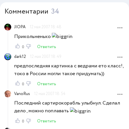
Комментарии
34
JIOPA
12 мая 2007 18:48
Прикольненько
Ответить
0
dark12
12 мая 2007 18:49
предпоследняя картинка с ведрами ето класс!,
токо в России могли такое придумать))
Ответить
0
VanoRus
12 мая 2007 18:54
Последний сартирокорабль улыбнул. Сделал
дело , можно поплавать
Ответить
0