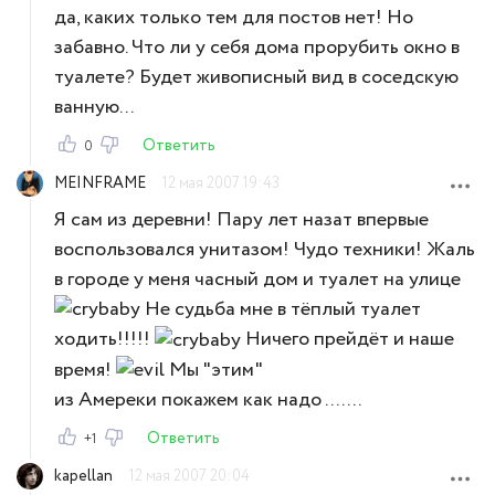
да, каких только тем для постов нет! Но
забавно. Что ли у себя дома прорубить окно в
туалете? Будет живописный вид в соседскую
ванную...
Ответить
0
MEINFRAME
12 мая 2007 19:43
Я сам из деревни! Пару лет назат впервые
воспользовался унитазом! Чудо техники! Жаль
в городе у меня часный дом и туалет на улице
Не судьба мне в тёплый туалет
ходить!!!!!
Ничего прейдёт и наше
время!
Мы "этим"
из Амереки покажем как надо .......
Ответить
+1
kapellan
12 мая 2007 20:04