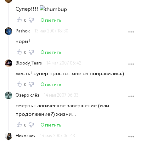
Супер!!!!
Ответить
0
Pashok
13 мая 2007 18:30
норм!
Ответить
0
Bloody_Tears
14 мая 2007 05:42
жесть! супер просто...мне оч понравились)
Ответить
0
Озеро слёз
14 мая 2007 06:33
смерть - логическое завершение (или
продолжение?) жизни...
Ответить
0
Николаич
14 мая 2007 06:43