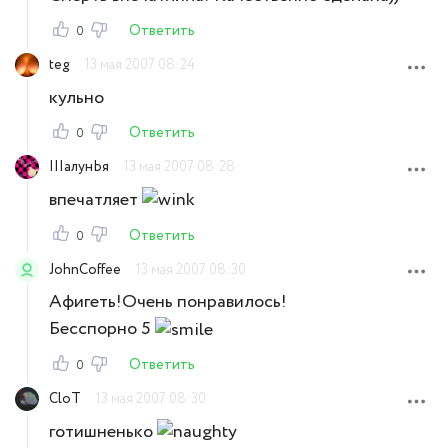
Ответить
0
teg
13 мая 2007 08:24
кульно
Ответить
0
IIIалунЬя
13 мая 2007 08:28
впечатляет
Ответить
0
JohnCoffee
13 мая 2007 08:30
Афигеть!Очень понравилось!
Бесспорно 5
Ответить
0
CloT
13 мая 2007 08:30
готишненько