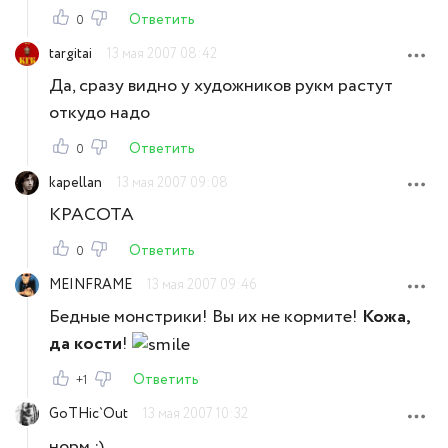
Ответить
0
targitai
13 мая 2007 08:42
Да, сразу видно у художников рукм растут
откудо надо
Ответить
0
kapellan
13 мая 2007 09:08
КРАСОТА
Ответить
0
MEINFRAME
13 мая 2007 09:46
Бедные монстрики! Вы их не кормите!
Кожа,
да кости
!
Ответить
+1
GoTHic`Out
13 мая 2007 10:32
норм :)