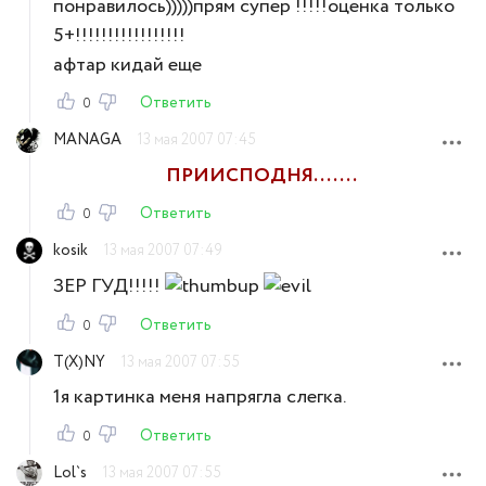
понравилось)))))прям супер !!!!!оценка только
5+!!!!!!!!!!!!!!!!!
афтар кидай еще
Ответить
0
MANAGA
13 мая 2007 07:45
ПРИИСПОДНЯ.......
Ответить
0
kosik
13 мая 2007 07:49
ЗЕР ГУД!!!!!
Ответить
0
T(X)NY
13 мая 2007 07:55
1я картинка меня напрягла слегка.
Ответить
0
Lol`s
13 мая 2007 07:55