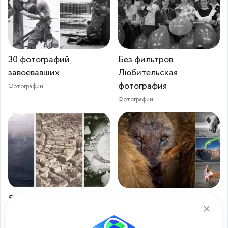
30 фотографий,
Без фильтров.
завоевавших
Любительская
фотография
Фотографии
Фотографии
50 знаменитых первых
Конкурс фотографий о
снимков из истории
природе объявил
Фотографии
Фотографии