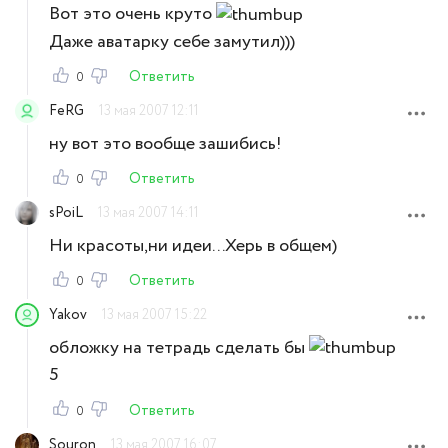
Вот это очень круто
Даже аватарку себе замутил)))
Ответить
0
FeRG
13 мая 2007 12:11
ну вот это вообще зашибись!
Ответить
0
sPoiL
13 мая 2007 14:11
Ни красоты,ни идеи...Херь в общем)
Ответить
0
Yakov
13 мая 2007 15:22
обложку на тетрадь сделать бы
5
Ответить
0
Souron
13 мая 2007 16:07