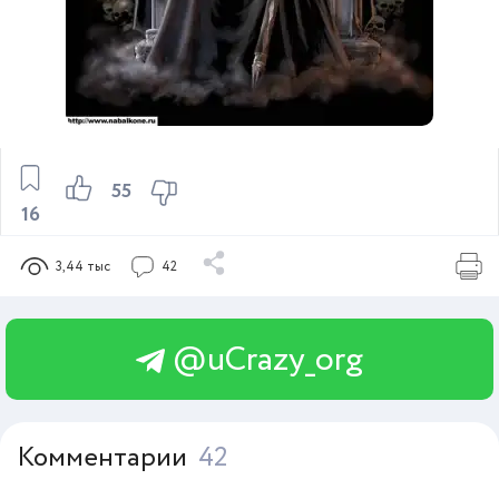
55
16
3,44 тыс
42
@uCrazy_org
Комментарии
42