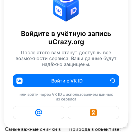
Войдите в учётную запись
uCrazy.org
После этого вам станут доступны все
Фотографии из
Фотографии из
возможности сервиса. Ваши данные будут
прошлого
прошлого
надёжно защищены.
Фотографии
Фотографии
Войти с VK ID
или войти через VK ID с использованием данных
из сервиса
42
Самые важные снимки в
Природа в объективе: