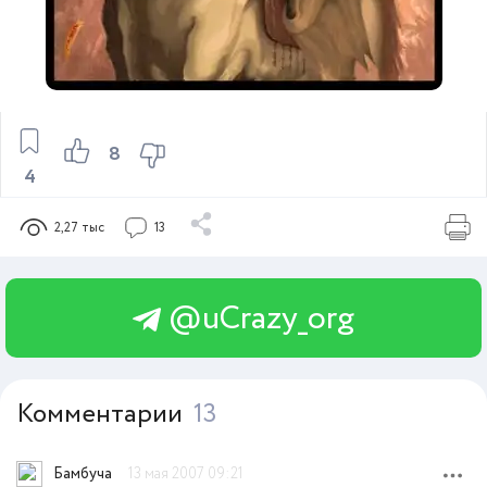
8
4
2,27 тыс
13
@uCrazy_org
Комментарии
13
Бамбуча
13 мая 2007 09:21