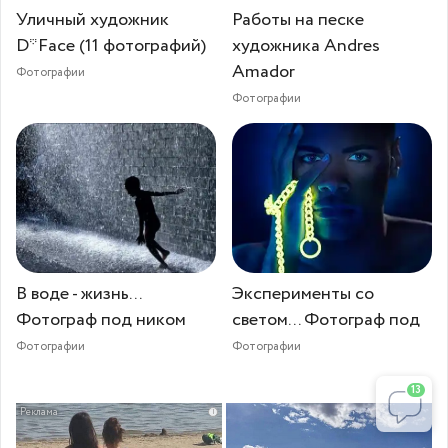
Уличный художник
Работы на песке
D*Face (11 фотографий)
художника Andres
Amador
Фотографии
Фотографии
В воде - жизнь...
Эксперименты со
Фотограф под ником
светом... Фотограф под
Фотографии
Фотографии
13
i