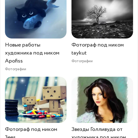
Новые работы
Фотограф под ником
художника под ником
taykut
Apofiss
Фотографии
Фотографии
Фотограф под ником
Звезды Голливуда от
3ees
художника под ником