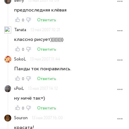
Berry
13 мая 2007 10:09
предпоследняя клёвая
Ответить
0
Tanata
13 мая 2007 10:21
классно рисует)))))))))
Ответить
0
SokoL
13 мая 2007 11:44
Панды ток понравились.
Ответить
0
sPoiL
13 мая 2007 14:12
ну ничё так=)
Ответить
0
Souron
13 мая 2007 16:00
красата!