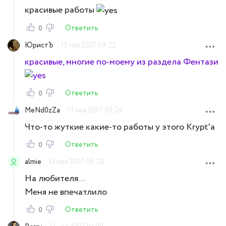
красивые работы
Ответить
0
ЮристЪ
13 мая 2007 09:22
красивые, многие по-моему из раздела Фентази
Ответить
0
MeNd0zZa
13 мая 2007 09:24
Что-то жуткие какие-то работы у этого Krypt'а
Ответить
0
almie
13 мая 2007 09:28
На любителя...
Меня не впечатлило
Ответить
0