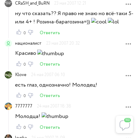
CRaSH_and_BuRN
23 мая 2007 12:21
ну что сказать?? Я право не знаю но всё-таки 5-
или 4+ ! Розина-барагозина=))
Ответить
0
националист
23 мая 2007 20:32
Красиво
Ответить
0
Klove
24 мая 2007 06:10
есть глаз, однозначно! Молодец!
Ответить
0
7777777
24 мая 2007 18:38
Молодца!
113
Ответить
0
logika
24 мая 2007 21:09