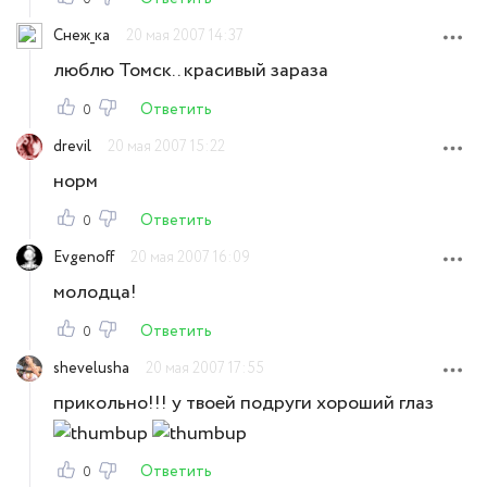
Снеж_ка
20 мая 2007 14:37
люблю Томск.. красивый зараза
Ответить
0
drevil
20 мая 2007 15:22
норм
Ответить
0
Evgenoff
20 мая 2007 16:09
молодца!
Ответить
0
shevelusha
20 мая 2007 17:55
прикольно!!! у твоей подруги хороший глаз
Ответить
0