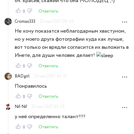
оч..красив, скажий что она МОЛОДЕЦ ;-)
Ответить
0
Cromax333
22 мая 2007 08:45
Не хочу показатся неблагодарным хвастуном,
но у моего друга фотографии куда как лучше,
вот только он врядли согласится их выложить в
Инете, для души человек делает!
Ответить
0
BADgirl
23 мая 2007 04:57
Понравилось
Ответить
0
Nif-Nif
23 мая 2007 05:35
у неё определенно талант!!!!
Ответить
0