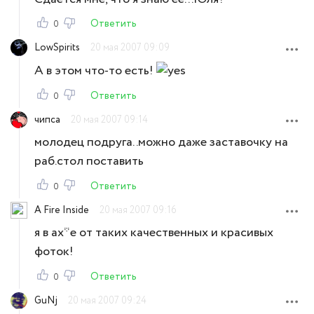
Ответить
0
LowSpirits
20 мая 2007 09:09
А в этом что-то есть!
Ответить
0
чипса
20 мая 2007 09:14
молодец подруга..можно даже заставочку на
раб.стол поставить
Ответить
0
A Fire Inside
20 мая 2007 09:16
я в ах*е от таких качественных и красивых
фоток!
Ответить
0
GuNj
20 мая 2007 09:24