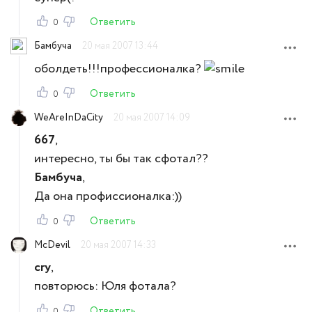
Ответить
0
Бамбуча
20 мая 2007 13:44
оболдеть!!!профессионалка?
Ответить
0
WeAreInDaCity
20 мая 2007 14:09
667
,
интересно, ты бы так сфотал??
Бамбуча
,
Да она профиссионалка:))
Ответить
0
McDevil
20 мая 2007 14:33
cry
,
повторюсь: Юля фотала?
Ответить
0