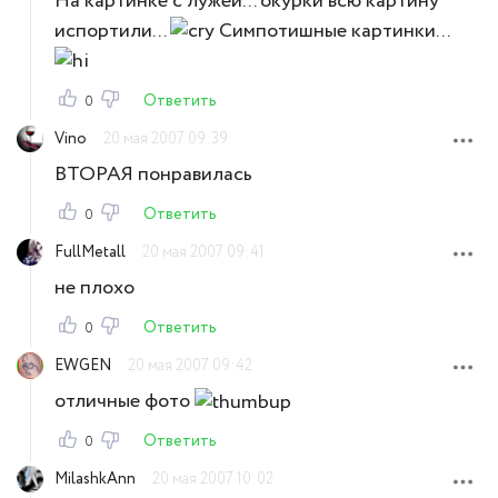
На картинке с лужей... окурки всю картину
испортили...
Симпотишные картинки...
Ответить
0
Vino
20 мая 2007 09:39
ВТОРАЯ понравилась
Ответить
0
FullMetall
20 мая 2007 09:41
не плохо
Ответить
0
EWGEN
20 мая 2007 09:42
отличные фото
Ответить
0
MilashkAnn
20 мая 2007 10:02