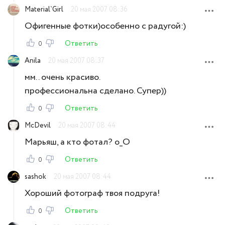
Material`Girl
20 мая 2007 08:36
Офигенные фотки)особенно с радугой:)
Ответить
0
Anila
20 мая 2007 08:37
мм.. очень красиво.
профессиональна сделано. Супер))
Ответить
0
McDevil
20 мая 2007 08:44
Марьяш, а кто фотал? о_О
Ответить
0
sashok
20 мая 2007 08:44
Хороший фотограф твоя подруга!
Ответить
0