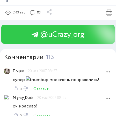
5
7,43 тыс
113
@uCrazy_org
Комментарии
113
Поцик
20 мая 2007 08:27
супер
мне очень понравелись!
Ответить
0
Mighty_Duck
20 мая 2007 08:29
оч. красиво!
Ответить
0