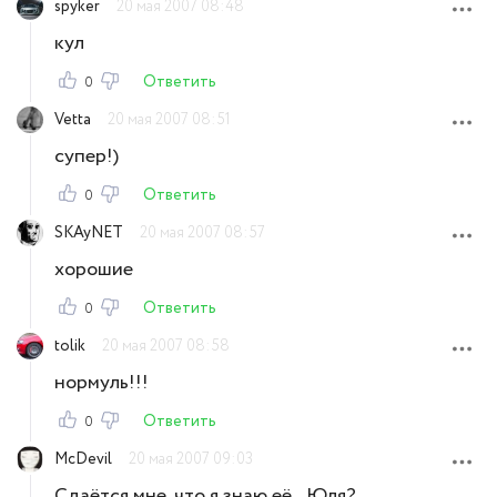
spyker
20 мая 2007 08:48
кул
Ответить
0
Vetta
20 мая 2007 08:51
супер!)
Ответить
0
SKAyNET
20 мая 2007 08:57
хорошие
Ответить
0
tolik
20 мая 2007 08:58
нормуль!!!
Ответить
0
McDevil
20 мая 2007 09:03
Сдаётся мне, что я знаю её...Юля?