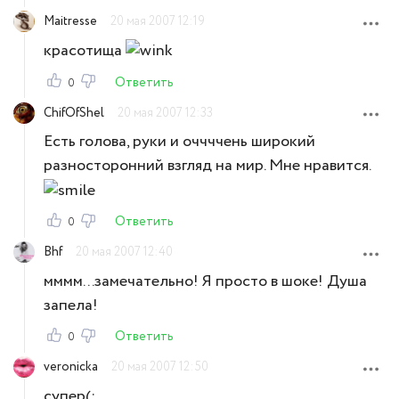
Maitresse
20 мая 2007 12:19
красотища
Ответить
0
ChifOfShel
20 мая 2007 12:33
Есть голова, руки и оччччень широкий
разносторонний взгляд на мир. Мне нравится.
Ответить
0
Bhf
20 мая 2007 12:40
мммм...замечательно! Я просто в шоке! Душа
запела!
Ответить
0
veronicka
20 мая 2007 12:50
супер(: