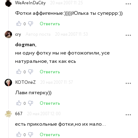
WeAreInDaCity
20 мая 2007 11:25
Фотки аффигенные:)))))Юлька ты суперрр:))
Ответить
0
cry
Автор поста
20 мая 2007 11:53
dogman
,
ни одну фотку мы не фотожопили, усе
натуральное, так как есь
Ответить
0
КОТОпёZ
20 мая 2007 11:57
Лави пятерку))
Ответить
0
667
20 мая 2007 12:00
есть прикольные фотки,но их мало...
Ответить
0