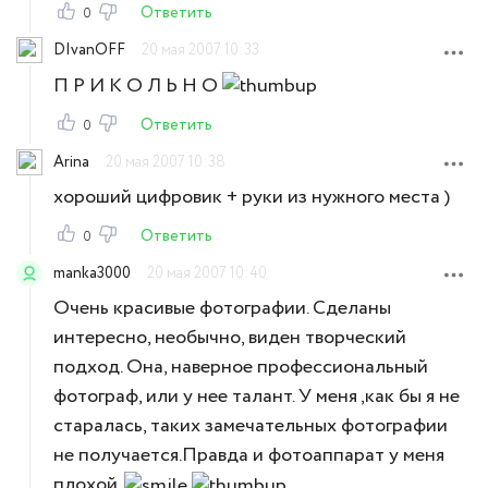
Ответить
0
DIvanOFF
20 мая 2007 10:33
П Р И К О Л Ь Н О
Ответить
0
Arina
20 мая 2007 10:38
хороший цифровик + руки из нужного места )
Ответить
0
manka3000
20 мая 2007 10:40
Очень красивые фотографии. Сделаны
интересно, необычно, виден творческий
подход. Она, наверное профессиональный
фотограф, или у нее талант. У меня ,как бы я не
старалась, таких замечательных фотографии
не получается.Правда и фотоаппарат у меня
плохой.