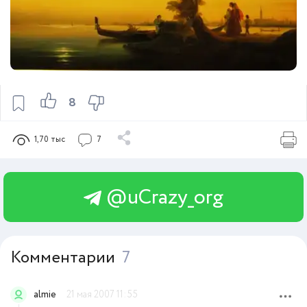
8
1,70 тыс
7
@uCrazy_org
Комментарии
7
almie
21 мая 2007 11:55