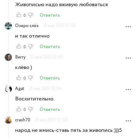
Живописью надо вживую любоваться
Ответить
0
Озеро слёз
21 мая 2007 12:02
и так отлично
Ответить
0
Berry
21 мая 2007 12:49
клёво )
Ответить
0
Agat
21 мая 2007 12:54
Восхитительно.
Ответить
0
crash70
21 мая 2007 12:58
народ не жмись-ставь пять за живопись:)))5