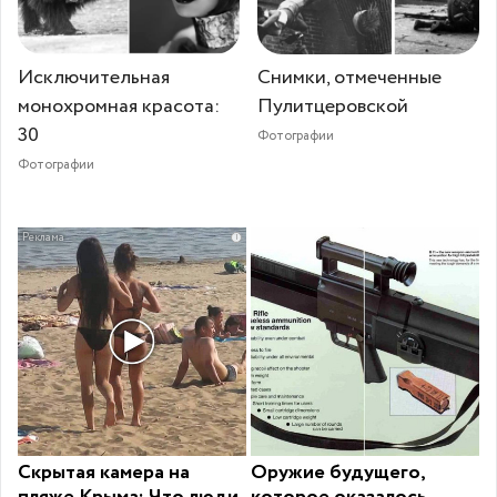
Исключительная
Снимки, отмеченные
монохромная красота:
Пулитцеровской
30
Фотографии
Фотографии
i
Скрытая камера на
Оружие будущего,
пляже Крыма: Что люди
которое оказалось