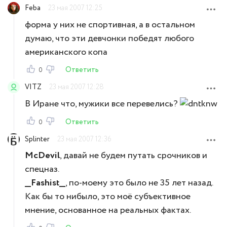
Feba
23 мая 2007 12:25
форма у них не спортивная, а в остальном
думаю, что эти девчонки победят любого
американского копа
Ответить
0
VITZ
23 мая 2007 12:28
В Иране что, мужики все перевелись?
Ответить
0
Splinter
23 мая 2007 12:36
McDevil
, давай не будем путать срочников и
спецназ.
__Fashist__
, по-моему это было не 35 лет назад.
Как бы то нибыло, это моё субъективное
мнение, основанное на реальных фактах.