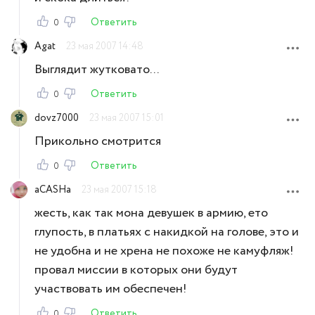
Ответить
0
Agat
23 мая 2007 14:48
Выглядит жутковато...
Ответить
0
dovz7000
23 мая 2007 15:01
Прикольно смотрится
Ответить
0
aCASHa
23 мая 2007 15:18
жесть, как так мона девушек в армию, ето
глупость, в платьях с накидкой на голове, это и
не удобна и не хрена не похоже не камуфляж!
провал миссии в которых они будут
участвовать им обеспечен!
Ответить
0