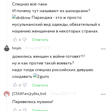
Спецназ всё-таки.
И почему тут называют их шахидками?
Паранджа - это ж просто
мусульманский вид одежды, обязательный к
ношению женщинами в некоторых странах.
Ответить
0
hmjim
23 мая 2007 11:37
дожились женщин к войне готовят!!!
ну и как против такой воевать?
надо тогда спецназ российских девушек
создавать
Ответить
0
[CSKAFans]ry6ka_6o6
23 мая 2007 11:53
Перевелись мужики!
Ответить
0