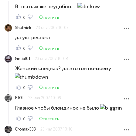
В платьях же неудобно....
Ответить
0
Shutnick
23 мая 2007 10:07
да уш..респект
Ответить
0
Goliaf01
23 мая 2007 10:08
Женский спецназ? да это гон по-моему
Ответить
0
BIGI
23 мая 2007 10:09
Главное чтобы блондинок не было
Ответить
0
Cromax333
23 мая 2007 10:10