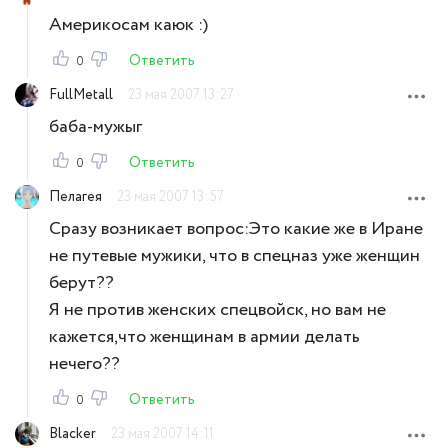
Америкосам каюк :)
Ответить
0
FullMetall
23 мая 2007 13:27
баба-мужыг
Ответить
0
Пелагея
23 мая 2007 13:57
Сразу возникает вопрос:Это какие же в Иране
не путевые мужики, что в спецназ уже женщин
берут??
Я не против женских спецвойск, но вам не
кажется,что женщинам в армии делать
нечего??
Ответить
0
Blacker
23 мая 2007 14:11