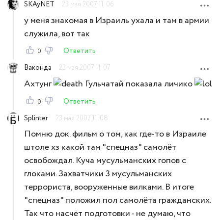
SKAyNET
23 мая 2007 11:06
у меня знакомая в Израиль ухала и там в армии
служила, вот так
Ответить
0
Ваконда
23 мая 2007 11:07
Ахтунг
Гульчатай показала личико
Ответить
0
Splinter
23 мая 2007 11:08
Помню док. фильм о том, как где-то в Израиле
штоле хз какой там "спецназ" самолёт
освобождал. Куча мусульманских гопов с
глоками. Захватчики 3 мусульманских
террориста, вооруженные вилками. В итоге
"спецназ" положил пол самолёта гражданских.
Так что насчёт подготовки - не думаю, что