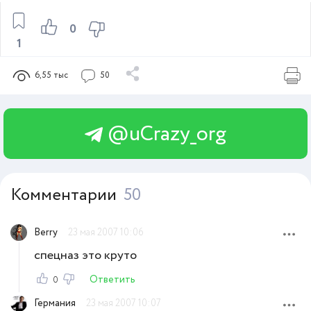
0
1
6,55 тыс
50
@uCrazy_org
Комментарии
50
Berry
23 мая 2007 10:06
спецназ это круто
Ответить
0
Германия
23 мая 2007 10:07