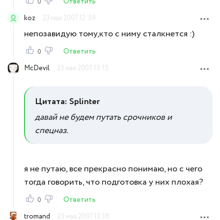
Ответить
0
koz
23 мая 2007 12:59
непозавидую тому,кто с ниму сталкнется :)
Ответить
0
McDevil
23 мая 2007 13:15
Цитата: Splinter
давай не будем путать срочников и
спецназ.
я не путаю, все прекрасно понимаю, но с чего
тогда говорить, что подготовка у них плохая?
Ответить
0
tromand
23 мая 2007 13:18