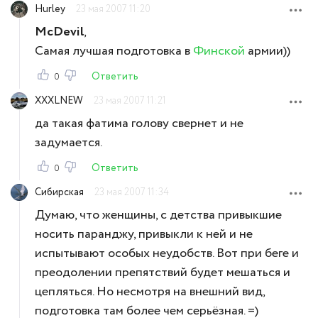
Hurley
23 мая 2007 11:20
McDevil
,
Самая лучшая подготовка в
Финской
армии))
Ответить
0
XXXLNEW
23 мая 2007 11:21
да такая фатима голову свернет и не
задумается.
Ответить
0
Сибирская
23 мая 2007 11:34
Думаю, что женщины, с детства привыкшие
носить паранджу, привыкли к ней и не
испытывают особых неудобств. Вот при беге и
преодолении препятствий будет мешаться и
цепляться. Но несмотря на внешний вид,
подготовка там более чем серьёзная. =)