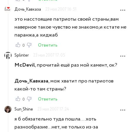
Дочь_Кавказа
23 мая 2007 16:51
это насстоящие патриоты своей страны,вам
наверное такое чувство не знакомо,и кстате не
паранжа,а хиджаб
Ответить
0
Splinter
23 мая 2007 17:05
McDevil
, прочитай ещё раз мой камент, ок?
Дочь_Кавказа
, мож хватит про патриотов
какой-то там страны?
Ответить
0
Sun_Shine
23 мая 2007 17:24
я б обязательно туда пошла....хоть
разнообразие...нет, не только из-за