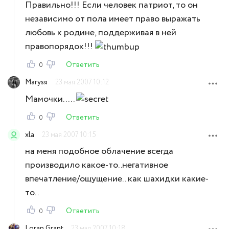
Правильно!!! Если человек патриот, то он
независимо от пола имеет право выражать
любовь к родине, поддерживая в ней
правопорядок!!!
Ответить
0
Marysя
23 мая 2007 10:12
Мамочки.....
Ответить
0
xla
23 мая 2007 10:15
на меня подобное облачение всегда
производило какое-то..негативное
впечатление/ощущение.. как шахидки какие-
то..
Ответить
0
Loran Grant
23 мая 2007 10:18