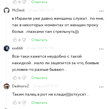
Ответить
0
McDevil
23 мая 2007 10:57
в Израиле уже давно женщины служат...по мне,
так в некоторых моментах от женщин проку
болье...глазками там стрельнуть)))
Ответить
0
xxx666
23 мая 2007 10:58
Все-таки кажется неудобно с такой
накидкой...мало ли зацепится за что, боевые
условия-то разные бывают...
Ответить
0
DedmoroZ
23 мая 2007 11:03
Таким палец в рот не клади))))откусят...
Ответить
0