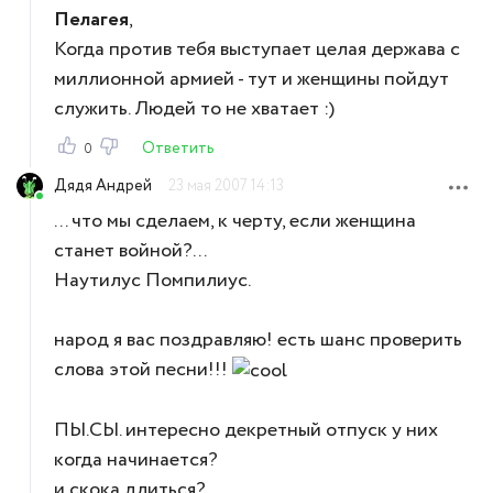
Пелагея
,
Когда против тебя выступает целая держава с
миллионной армией - тут и женщины пойдут
служить. Людей то не хватает :)
Ответить
0
Дядя Андрей
23 мая 2007 14:13
... что мы сделаем, к черту, если женщина
станет войной?...
Наутилус Помпилиус.
народ я вас поздравляю! есть шанс проверить
слова этой песни!!!
ПЫ.СЫ. интересно декретный отпуск у них
когда начинается?
и скока длиться?