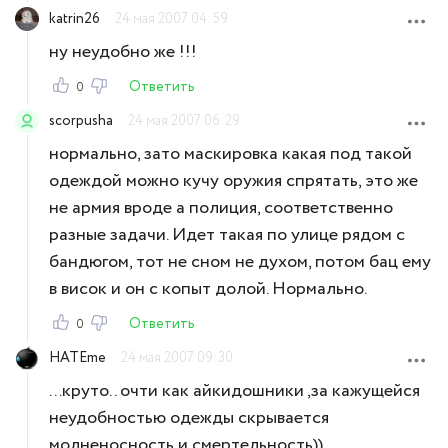
katrin26
24 мая 2007 04:59
ну неудобно же !!!
Ответить
0
scorpusha
24 мая 2007 06:29
нормально, зато маскировка какая под такой
одеждой можно кучу оружия спрятать, это же
не армия вроде а полиция, соответственно
разные задачи. Идет такая по улице рядом с
бандюгом, тот не сном не духом, потом бац ему
в висок и он с копыт долой. Нормально.
Ответить
0
HATEme
24 мая 2007 09:30
...круто.. очти как айкидошники ,за кажущейся
неудобностью одежды скрывается
молненосность и смертельность))